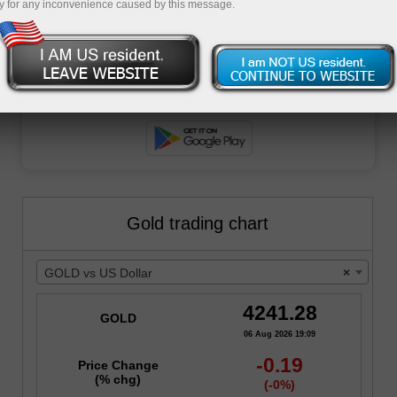
y for any inconvenience caused by this message.
Gold trading chart
GOLD vs US Dollar
×
4241.28
GOLD
06 Aug 2026 19:09
-0.19
Price Change
(% chg)
(-0%)