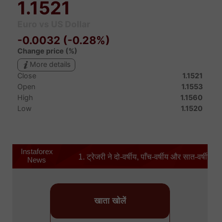
Instaforex
1. ट्रेजरी ने दो-वर्षीय, पाँच-वर्षीय और सात-वर्षीय न
News
खाता खोलें