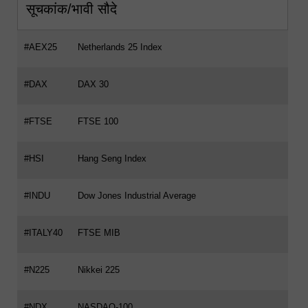
सूचकांक/भावी सौदे
#AEX25
Netherlands 25 Index
#DAX
DAX 30
#FTSE
FTSE 100
#HSI
Hang Seng Index
#INDU
Dow Jones Industrial Average
#ITALY40
FTSE MIB
#N225
Nikkei 225
#NDX
NASDAQ-100