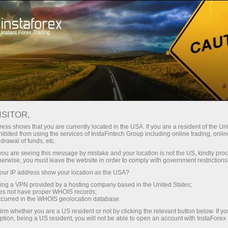
शुरुआती के लिए
Useful information
Gold Trading
ISITOR,
ess shows that you are currently located in the USA. If you are a resident of the Uni
ibited from using the services of InstaFintech Group including online trading, online
गोल्ड फ्यूचर्स चार्ट और इंडेक्स
drawal of funds, etc.
k you are seeing this message by mistake and your location is not the US, kindly pro
herwise, you must leave the website in order to comply with government restrictions
InstaForex कंपनी का सुझाव हैं कि आप सबसे अधिक
स्थिर, और भावात्मक में से एक, पूंजी की बचत के उपकरणों से
ur IP address show your location as the USA?
परिचित हो। आजकल लगभग हर व्यक्ति को सोने के बाजार
sing a VPN provided by a hosting company based in the United States;
oes not have proper WHOIS records;
का दुनिया का उपयोग कर सकते हैं और इस कीमती धातु में
occurred in the WHOIS geolocation database.
अपने पैसे का निवेश कर सकते हैं।
irm whether you are a US resident or not by clicking the relevant button below. If y
ption, being a US resident, you will not be able to open an account with InstaForex