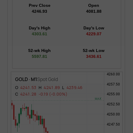
Prev Close
Open
4246.93
4081.88
Day's High
Day's Low
4303.61
4229.07
52-wk High
52-wk Low
5597.81
3436.61