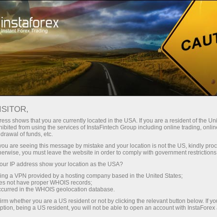
अभियान
स्पर्धाएँ
InstaForex बैलून
ISITOR,
इंस्टाफॉरेक्ष् : सूर्य के लिए पहुँच
ess shows that you are currently located in the USA. If you are a resident of the Uni
ibited from using the services of InstaFintech Group including online trading, online
drawal of funds, etc.
k you are seeing this message by mistake and your location is not the US, kindly pro
2012 के गर्मियों में अंतरराष्ट्रीय व्यापार सम्मेलन में, इंस्टाफॉरेक्ष्
herwise, you must leave the website in order to comply with government restrictions
कंपनी इस पर आधिकारिक लोगो के साथ अपने ब्रांडेड अेरोस्टत
ur IP address show your location as the USA?
का प्रदर्शन किया।
sing a VPN provided by a hosting company based in the United States;
oes not have proper WHOIS records;
इंस्टाफॉरेक्ष् के साथ व्यापार से दिनचर्या ,परेशानियों और वित्तीय
occurred in the WHOIS geolocation database.
समस्याओं से उपर जाने का अवसर है और अपने पसंदीदा गतिविधि
irm whether you are a US resident or not by clicking the relevant button below. If y
में उतर रही है।
ption, being a US resident, you will not be able to open an account with InstaForex