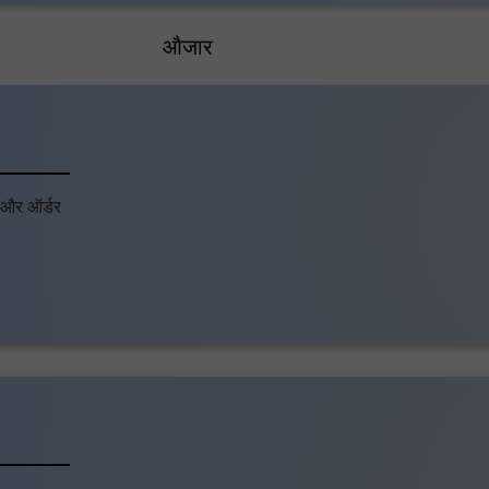
औजार
ं और ऑर्डर