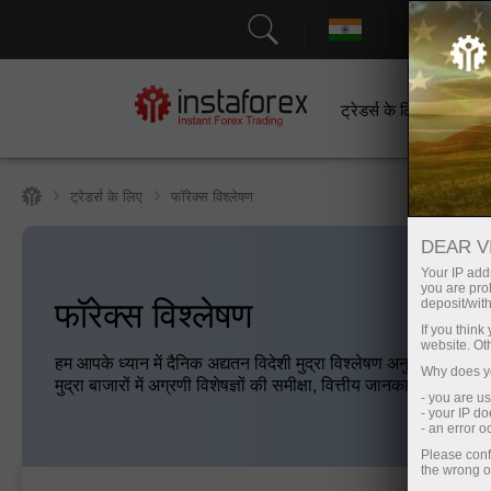
सहायत
ट्रेडर्स के लिए
श
ट्रेडर्स के लिए
फॉरेक्स विश्लेषण
DEAR V
Your IP addr
you are proh
फॉरेक्स विश्लेषण
deposit/with
If you thin
website. Ot
हम आपके ध्यान में दैनिक अद्यतन विदेशी मुद्रा विश्लेषण अनुभाग प्रस्तुत 
Why does yo
मुद्रा बाजारों में अग्रणी विशेषज्ञों की समीक्षा, वित्तीय जानकारी की नवी
- you are u
- your IP d
- an error 
Please conf
the wrong o