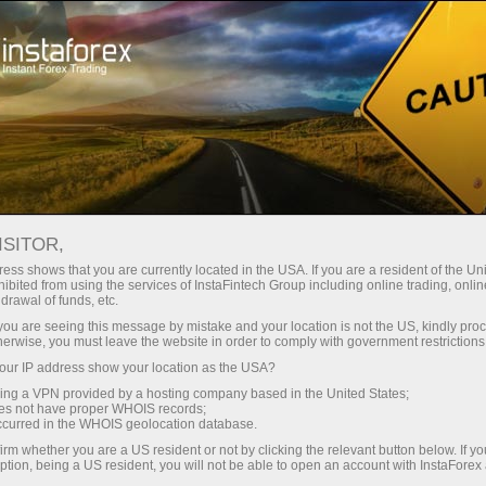
ा
तुरंत खाता खोलना
ट्रेडिंग प्लेटफॉर्म
जम
ुरुआती के लिए
निवेशकों के लिए
भागीदारों के लिए
अभिय
ISITOR,
ess shows that you are currently located in the USA. If you are a resident of the Uni
ibited from using the services of InstaFintech Group including online trading, online
drawal of funds, etc.
k you are seeing this message by mistake and your location is not the US, kindly pro
herwise, you must leave the website in order to comply with government restrictions
करते हैं, जहां आपको विदेशी
ur IP address show your location as the USA?
नतम निगरानी मिलेगी।
sing a VPN provided by a hosting company based in the United States;
oes not have proper WHOIS records;
occurred in the WHOIS geolocation database.
irm whether you are a US resident or not by clicking the relevant button below. If y
ption, being a US resident, you will not be able to open an account with InstaForex