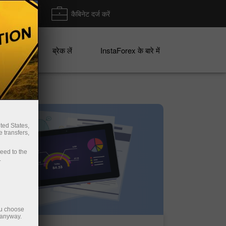
ा/ निकासी
कैबिनेट दर्ज करें
ान
ब्रेक लें
InstaForex के बारे में
ted States,
 transfers,
ceed to the
.
ou choose
 anyway.