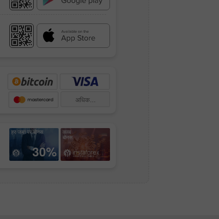
अधिक...
हर जमा पर बोनस
क्लब
बोनस
30%