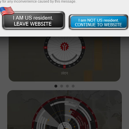
y for any inconvenience caused by this message.
07:38:58
लंदन