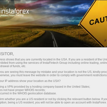
ट्रेडर्स के लिए
फॉरेक्स विश्लेषण
ट्रेडिंग फ्लोर के खुलने का समय
ISITOR,
ट्रेडिंग फ्लोर के खुलने का समय
ess shows that you are currently located in the USA. If you are a resident of the Uni
ibited from using the services of InstaFintech Group including online trading, online
drawal of funds, etc.
k you are seeing this message by mistake and your location is not the US, kindly pro
herwise, you must leave the website in order to comply with government restrictions
ur IP address show your location as the USA?
sing a VPN provided by a hosting company based in the United States;
oes not have proper WHOIS records;
occurred in the WHOIS geolocation database.
irm whether you are a US resident or not by clicking the relevant button below. If y
ption, being a US resident, you will not be able to open an account with InstaForex