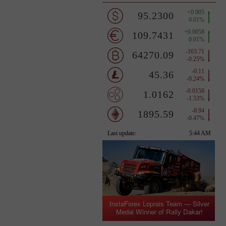
InstaForex Loprais Team — Silver
Medal Winner of Rally Dakar!