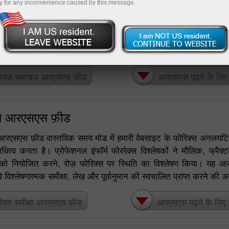
y for any inconvenience caused by this message.
राष्ट्रीय ब्रोकर के ग्राहक ऑनलाइन बाजार में वित्तीय बाजारों के बारे म
ेते हैं। दुनिया की सबसे प्रतिष्ठित सूचना एजेंसियों द्वारा सभी वित्तीय प्लेटफा
या परोक्ष रूप से संबंधित सामयिक जानकारी, वर्तमान बाजार के रुझानों को दे
रेक्स समाचार आरएसएस फ़ीड
आरएसएस पढ़ने के लिए एग
्षा आरएसएस फ़ीड
्षा आरएसएस फ़ीड वास्तविक समय मोड में हमारी वेबसाइट के फोरिक्स अनलयटि
िनिधित्व करता है। प्रोफेशनल इंफॉर्म फोररेक्स विश्लेषकों ने मौलिक, फ्
ं को नियोजित करने, रोज़ फोरिक्स पर स्थिति का विश्लेषण किया। यह 
े विश्लेषणात्मक समीक्षा, लेख और पूर्वानुमान की स्वचालित प्राप्त करने की अ
िक्स समीक्षा आरएसएस फ़ीड
आरएसएस पढ़ने के लिए एग्