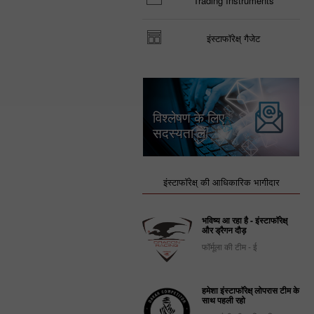
Trading Instruments
इंस्टाफॉरेक्ष् गैजेट
विश्लेषण के लिए
सदस्यता लें
इंस्टाफॉरेक्ष् की आधिकारिक भागीदार
भविष्य आ रहा है - इंस्टाफॉरेक्ष्
और ड्रैगन दौड़
फॉर्मूला की टीम - ई
हमेशा इंस्टाफॉरेक्ष् लोपरास टीम के
साथ पहली रहो