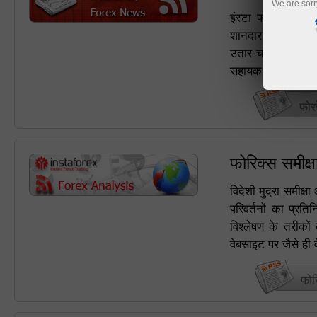
We are sorr
इंस्टा फॉरेक्स अंतर
शानदार अवसर का आनंद ल
उतार-चढ़ाव से सीधे 
सहायक होगी।
फोर
फोरिक्स समीक
विदेशी मुद्रा समीक
परिवर्तनों का प्रत
विश्लेषण के तरीको
वेबसाइट पर जैसे ही व
फोर