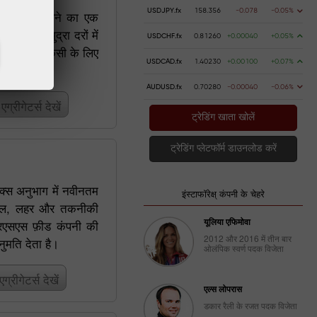
USDJPY.fx
158.356
-0.078
-0.05%
ें ताजा खबर पाने का एक
र्मों पर मुद्रा दरों में
USDCHF.fx
0.81260
+0.00040
+0.05%
खते हुए हर किसी के लिए
USDCAD.fx
1.40230
+0.00100
+0.07%
AUDUSD.fx
0.70280
-0.00040
-0.06%
्रीगेटर्स देखें
ट्रेडिंग खाता खोलें
ट्रेडिंग प्लेटफॉर्म डाउनलोड करें
क्स अनुभाग में नवीनतम
इंस्टाफॉरेक्ष् कंपनी के चेहरे
रैक्टल, लहर और तकनीकी
यूलिया एफिमोवा
आरएसएस फ़ीड कंपनी की
2012 और 2016 में तीन बार
नुमति देता है।
ओलंपिक स्वर्ण पदक विजेता
रीगेटर्स देखें
एल्स लोपरास
डकार रैली के रजत पदक विजेता