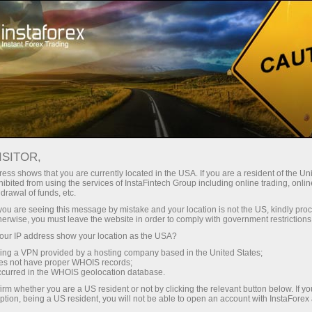
ा
तुरंत खाता खोलना
ट्रेडिंग प्लेटफॉर्म
जम
ुरुआती के लिए
निवेशकों के लिए
भागीदारों के लिए
अभिय
़ीड आरएसएस
डेमो खाता खोलें
ISITOR,
ess shows that you are currently located in the USA. If you are a resident of the Uni
ibited from using the services of InstaFintech Group including online trading, online
थ विश्लेषणात्मक समीक्षाओं और नवीनतम फॉरेक्स समाचारों का सारांश प्रस्तु
drawal of funds, etc.
k you are seeing this message by mistake and your location is not the US, kindly pro
न करते हैं और समय बचाने में मदद करते हैं। आरएसएस प्रारूप संदेशों के
herwise, you must leave the website in order to comply with government restrictions
। इसके अलावा, आप समाचार प्रवाह की एक भाषा भी चुन सकते हैं
ur IP address show your location as the USA?
sing a VPN provided by a hosting company based in the United States;
oes not have proper WHOIS records;
occurred in the WHOIS geolocation database.
irm whether you are a US resident or not by clicking the relevant button below. If y
चार आरएसएस फ़ीड
ption, being a US resident, you will not be able to open an account with InstaForex