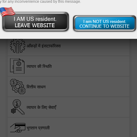
y for any inconvenience caused by this message.
आँकड़ों में इंसटाफॉरेक्स
व्यापार की स्थिति
वित्तीय साधन
व्यापार के लिए सेवाएँ
भुगतान प्रणाली