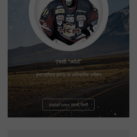
एचसी "ज़्वोलें"
इंसटाफॉरेक्स ब्राण्ड का आधिकारिक भागीदार
InstaForex स्टार्स गैलरी