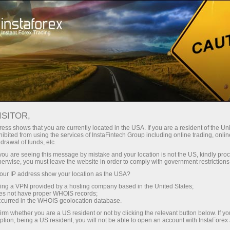
InstaForex के बारे में
ISITOR,
इंस्टाफ़ॉरेक्स बारे में
ess shows that you are currently located in the USA. If you are a resident of the Uni
ibited from using the services of InstaFintech Group including online trading, online
drawal of funds, etc.
इंस्टा फॉरेक्सब्रांड 2007 में बनाया गया था और इस समय यह
k you are seeing this message by mistake and your location is not the US, kindly pro
7,000,000 से अधिक व्यापारियों की शीर्ष पसंद है।.
herwise, you must leave the website in order to comply with government restrictions
ur IP address show your location as the USA?
sing a VPN provided by a hosting company based in the United States;
oes not have proper WHOIS records;
occurred in the WHOIS geolocation database.
irm whether you are a US resident or not by clicking the relevant button below. If y
ption, being a US resident, you will not be able to open an account with InstaForex