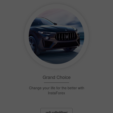
इंस्टाफ़ॉरेक्स निशानची
एक बैल की आँख पर निशाना मारो और हर सप्ताह $
1,500 हड़प लो!
सभी प्रतियोगिताएं