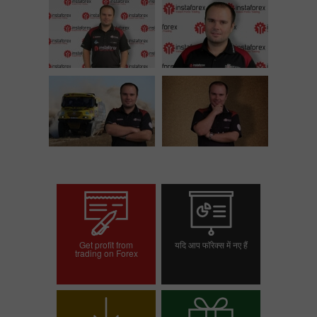
Get profit from
यदि आप फॉरेक्स में नए हैं
trading on Forex
ट्रेडिंग खाता खोलें
डेमो खाता खोलें