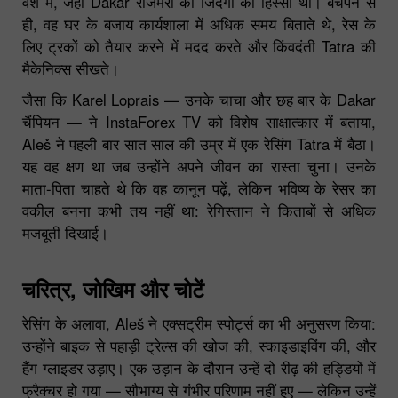
वंश में, जहां Dakar रोजमर्रा की जिंदगी का हिस्सा था। बचपन से
ही, वह घर के बजाय कार्यशाला में अधिक समय बिताते थे, रेस के
लिए ट्रकों को तैयार करने में मदद करते और किंवदंती Tatra की
मैकेनिक्स सीखते।
जैसा कि Karel Loprais — उनके चाचा और छह बार के Dakar
चैंपियन — ने InstaForex TV को विशेष साक्षात्कार में बताया,
Aleš ने पहली बार सात साल की उम्र में एक रेसिंग Tatra में बैठा।
यह वह क्षण था जब उन्होंने अपने जीवन का रास्ता चुना। उनके
माता-पिता चाहते थे कि वह कानून पढ़ें, लेकिन भविष्य के रेसर का
वकील बनना कभी तय नहीं था: रेगिस्तान ने किताबों से अधिक
मजबूती दिखाई।
चरित्र, जोखिम और चोटें
रेसिंग के अलावा, Aleš ने एक्सट्रीम स्पोर्ट्स का भी अनुसरण किया:
उन्होंने बाइक से पहाड़ी ट्रेल्स की खोज की, स्काइडाइविंग की, और
हैंग ग्लाइडर उड़ाए। एक उड़ान के दौरान उन्हें दो रीढ़ की हड्डियों में
फ्रैक्चर हो गया — सौभाग्य से गंभीर परिणाम नहीं हुए — लेकिन उन्हें