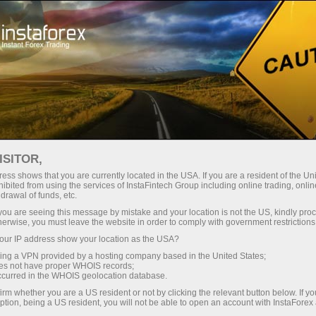
InstaForex के बारे में
इंस्टास्पोर्ट
एल्स लोपरास
ISITOR,
ess shows that you are currently located in the USA. If you are a resident of the Uni
ibited from using the services of InstaFintech Group including online trading, online
drawal of funds, etc.
k you are seeing this message by mistake and your location is not the US, kindly pro
herwise, you must leave the website in order to comply with government restrictions
लोपरास और इंस्टाफॉरेक्ष् :
ur IP address show your location as the USA?
परंपराओं, प्रगति , नेतृत्व
sing a VPN provided by a hosting company based in the United States;
oes not have proper WHOIS records;
occurred in the WHOIS geolocation database.
आलेश लोप्राइस - इंस्टाफॉरेक्स के ब्रांड एंबेसडर! डकार रैली
irm whether you are a US resident or not by clicking the relevant button below. If y
ption, being a US resident, you will not be able to open an account with InstaForex
के रजत पदक विजेता।