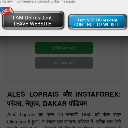
y for any inconvenience caused by this message.
ALEŠ LOPRAIS और INSTAFOREX:
परंपरा, नेतृत्व, DAKAR पोडियम
Aleš Loprais का जन्म 10 जनवरी 1980 को चेक शहर
Olomouc में हुआ, न केवल एक सामान्य परिवार में, बल्कि एक रैली