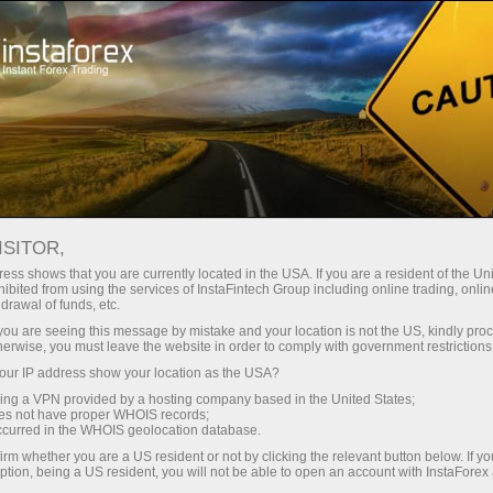
ा
तुरंत खाता खोलना
ट्रेडिंग प्लेटफॉर्म
जम
ुरुआती के लिए
निवेशकों के लिए
भागीदारों के लिए
अभिय
ISITOR,
rt
0.70302
ess shows that you are currently located in the USA. If you are a resident of the Uni
(
%)
ibited from using the services of InstaFintech Group including online trading, online
25 - 6 August 2026
|
|
1 year
/
2 years
/
3 years
/
4 years
Actual
Forecast
Previous
drawal of funds, etc.
06 Aug 2026 21:59
k you are seeing this message by mistake and your location is not the US, kindly pro
herwise, you must leave the website in order to comply with government restrictions
ur IP address show your location as the USA?
sing a VPN provided by a hosting company based in the United States;
oes not have proper WHOIS records;
occurred in the WHOIS geolocation database.
irm whether you are a US resident or not by clicking the relevant button below. If y
Data not found
ption, being a US resident, you will not be able to open an account with InstaForex
Traders' feedback