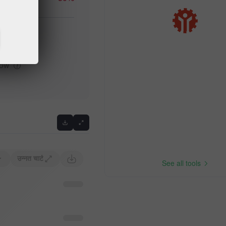
high
Previous
low
उन्नत चार्ट
See all tools