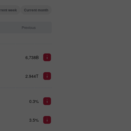
rrent week
Current month
Previous
6,738B
2.944T
0.3%
3.5%