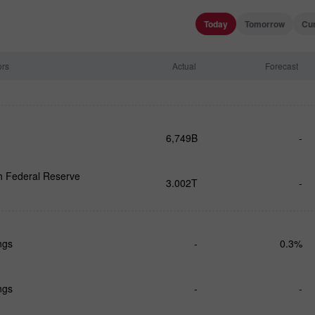
Today
Tomorrow
Cu
ors
Actual
Forecast
6,749B
-
h Federal Reserve
3.002T
-
ngs
-
0.3%
ngs
-
-