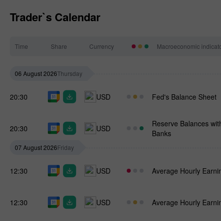
Trader`s Calendar
Time
Share
Currency
Macroeconomic indicat
06 August 2026
Thursday
20:30
USD
Fed's Balance Sheet
Reserve Balances wit
20:30
USD
Banks
07 August 2026
Friday
12:30
USD
Average Hourly Earni
12:30
USD
Average Hourly Earni