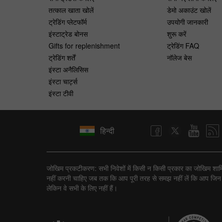
तत्काल खाता खोलें
डेमो अकाउंट खोलें
ट्रेडिंग प्लेटफॉर्म
उपयोगी जानकारी
इंस्टाट्रेड बोनस
शुरू करें
Gifts for replenishment
ट्रेडिंग FAQ
ट्रेडिंग शर्तें
नॉलेज बेस
इंस्टा अनैलिसिस
इंस्टा चार्ट्स
इंस्टा टीवी
हिन्दी
जोखिम प्रकटीकरण: सभी निवेशों में किसी न किसी प्रकार का जोखिम शामिल ह
नहीं करनी चाहिए जब तक कि आप पूरी तरह से समझ नहीं लें कि आप जिन ट्रैन
लेकिन वे सभी के लिए नहीं हैं।