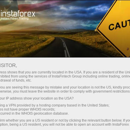
ट्रेडर्स के लिए
ट्रेडिंग की शर्तें
आपके मोबाइल पर इंस्टाफॉरेक्स
ISITOR,
Forex trading app for
ess shows that you are currently located in the USA. If you are a resident of the Uni
ibited from using the services of InstaFintech Group including online trading, online
mobile devices IOS,
drawal of funds, etc.
k you are seeing this message by mistake and your location is not the US, kindly pro
Android
herwise, you must leave the website in order to comply with government restrictions
ur IP address show your location as the USA?
sing a VPN provided by a hosting company based in the United States;
InstaForex के साथ कभी भी और कहीं भी ट्रेड करें! iOS
oes not have proper WHOIS records;
और Android के लिए InstaForex मोबाइल ऐप्स आपको
occurred in the WHOIS geolocation database.
अपने अकाउंट को आसानी से प्रबंधित करने, ट्रेड निष्पादित
irm whether you are a US resident or not by clicking the relevant button below. If y
करने और सीधे अपने स्मार्टफोन से मार्केट का विश्लेषण करने
ption, being a US resident, you will not be able to open an account with InstaForex