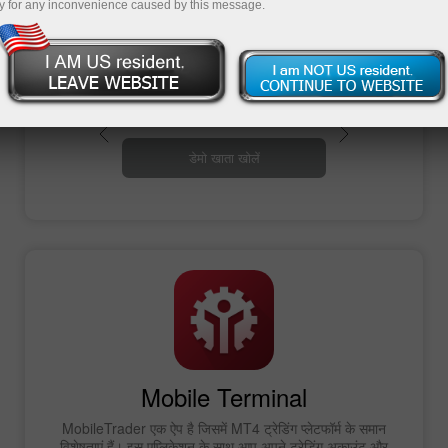
की सुविधा देते हैं।
y for any inconvenience caused by this message.
ट्रेडिंग खाता खोलें
डेमो खाता खोलें
Mobile Terminal
MobileTrader एक ऐप है जिसमें MT4 ट्रेडिंग प्लेटफॉर्म के समान
विशेषताएं हैं। इस एप्लिकेशन के साथ आप अपने ट्रेडिंग अकाउंट और