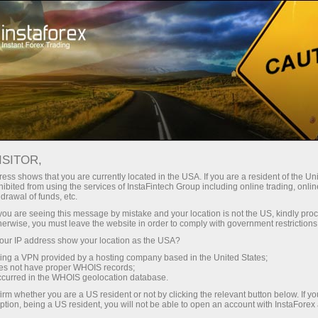
Untuk Pedagang
Syarat Perdagangan
InstaForex di telefon bimbit anda
ISITOR,
ess shows that you are currently located in the USA. If you are a resident of the Uni
Forex trading app for
ibited from using the services of InstaFintech Group including online trading, online
drawal of funds, etc.
mobile devices IOS,
k you are seeing this message by mistake and your location is not the US, kindly pro
herwise, you must leave the website in order to comply with government restrictions
Android
ur IP address show your location as the USA?
sing a VPN provided by a hosting company based in the United States;
oes not have proper WHOIS records;
Berdagang dengan InstaForex pada bila-bila
occurred in the WHOIS geolocation database.
masa dan di mana sahaja! Aplikasi mudah alih
irm whether you are a US resident or not by clicking the relevant button below. If y
InstaForex untuk iOS dan Android
ption, being a US resident, you will not be able to open an account with InstaForex