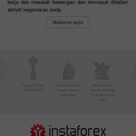
kerja dan masalah kewangan dan termasuk didalam
aktiviti kegemaran anda.
Maklumat lanjut
Paling
Program Afiliasi
Most Innovative
Broker Forex
Best
sia 2020
Terbaik 2020
Mobile Trading
Terbaik di Money
Techno
Application
Expo Abu Dhabi
2025