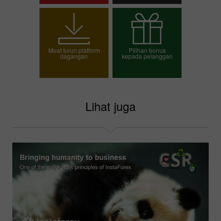
Pembukaan akaun
Pembukaan akaun
dagangan
demo
Muat turun platform
Pilihan bonus
dagangan
kepada pelanggan
Pilih bonus anda
Lihat juga