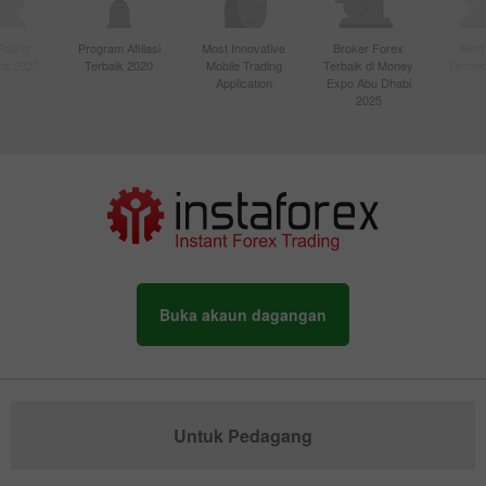
Paling
Program Afiliasi
Most Innovative
Broker Forex
Best
sia 2020
Terbaik 2020
Mobile Trading
Terbaik di Money
Techno
Application
Expo Abu Dhabi
2025
Buka akaun dagangan
Untuk Pedagang