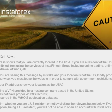
Untuk Pedagang
Syarat Dagangan
Platform Dagangan Web
ISITOR,
PLATFORM DAGANGAN
ess shows that you are currently located in the USA. If you are a resident of the Uni
ibited from using the services of InstaFintech Group including online trading, online
DALAM TALIAN WEBTRADER
drawal of funds, etc.
k you are seeing this message by mistake and your location is not the US, kindly pro
herwise, you must leave the website in order to comply with government restrictions
ur IP address show your location as the USA?
Buka akaun perdagangan
sing a VPN provided by a hosting company based in the United States;
oes not have proper WHOIS records;
occurred in the WHOIS geolocation database.
Buka akaun demo
irm whether you are a US resident or not by clicking the relevant button below. If y
ption, being a US resident, you will not be able to open an account with InstaForex