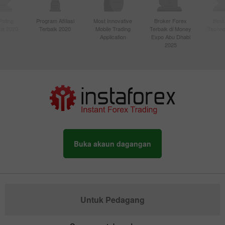
Paling
Program Afiliasi
Most Innovative
Broker Forex
Best
sia 2020
Terbaik 2020
Mobile Trading
Terbaik di Money
Techno
Application
Expo Abu Dhabi
2025
Buka akaun dagangan
Untuk Pedagang