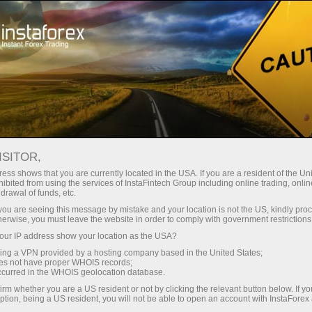
Mengenai InstaForex
InstaSport
ISITOR,
InstaSport
ess shows that you are currently located in the USA. If you are a resident of the Uni
ibited from using the services of InstaFintech Group including online trading, online
drawal of funds, etc.
Bercita-cita tinggi, gigih, dan berkeinginan
k you are seeing this message by mistake and your location is not the US, kindly pro
tinggi - ini semua berkaitan dengan rakan niaga
herwise, you must leave the website in order to comply with government restrictions
dan duta jenama kami. Dapatkan inspirasi dari
ur IP address show your location as the USA?
model mereka dan capai lebih banyak
sing a VPN provided by a hosting company based in the United States;
kejayaan
oes not have proper WHOIS records;
occurred in the WHOIS geolocation database.
irm whether you are a US resident or not by clicking the relevant button below. If y
ption, being a US resident, you will not be able to open an account with InstaForex