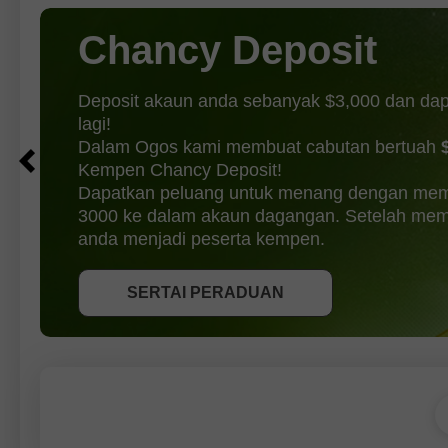
(penan
Chancy Deposit
Deposit akaun anda sebanyak $3,000 dan da
lagi!
Dalam Ogos kami membuat cabutan bertuah
Kempen Chancy Deposit!
Dapatkan peluang untuk menang dengan mem
3000 ke dalam akaun dagangan. Setelah memen
DAPATKAN BONUS
anda menjadi peserta kempen.
SERTAI PERADUAN
SERTAI PERADUAN
SERTAI PERADUAN