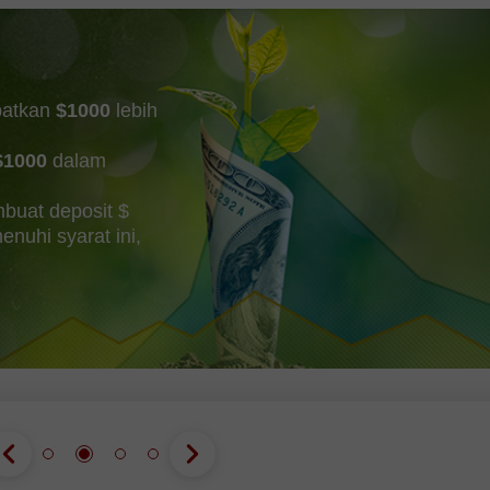
da aras minyak mentah)
kepada 198,000. Pur
patkan
$1000
lebih
$1000
dalam
buat deposit $
uhi syarat ini,