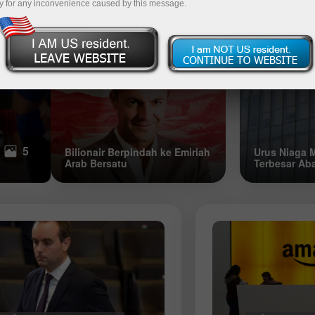
y for any inconvenience caused by this message.
Kontroversi
Alamnya
Lima Syarikat Paling Menguntung
Dunia
05:36 2025-09-12 UTC+3
5
Bilionair Berpindah ke Emiriah
Urus Niaga 
Arab Bersatu
Terbesar Ab