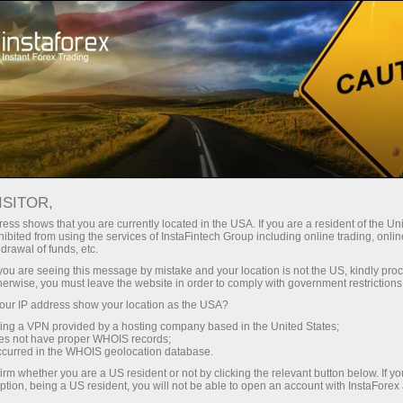
embukaan akaun segera
Platform dagangan
tuk Pedagang
Untuk Rakan
Untuk Pelabur
Kemp
Baru
Niaga
uka akaun demo
ISITOR,
ess shows that you are currently located in the USA. If you are a resident of the Uni
ibited from using the services of InstaFintech Group including online trading, online
drawal of funds, etc.
k you are seeing this message by mistake and your location is not the US, kindly pro
herwise, you must leave the website in order to comply with government restrictions
ur IP address show your location as the USA?
sing a VPN provided by a hosting company based in the United States;
oes not have proper WHOIS records;
occurred in the WHOIS geolocation database.
Tujuh Taman
irm whether you are a US resident or not by clicking the relevant button below. If y
7 Tokoh Perniagaan Paling
Menakjubkan
ption, being a US resident, you will not be able to open an account with InstaForex
Berpengaruh yang Sarat
Memukau de