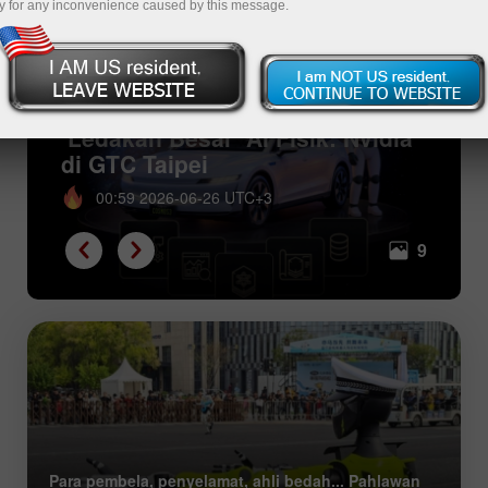
y for any inconvenience caused by this message.
‘Ledakan Besar’ AI Fisik: Nvidia
di GTC Taipei
00:59 2026-06-26 UTC+3
9
Para pembela, penyelamat, ahli bedah... Pahlawan