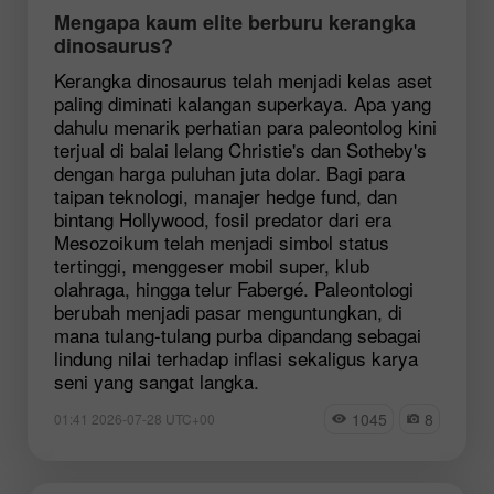
Mengapa kaum elite berburu kerangka
dinosaurus?
Kerangka dinosaurus telah menjadi kelas aset
paling diminati kalangan superkaya. Apa yang
dahulu menarik perhatian para paleontolog kini
terjual di balai lelang Christie's dan Sotheby's
dengan harga puluhan juta dolar. Bagi para
taipan teknologi, manajer hedge fund, dan
bintang Hollywood, fosil predator dari era
Mesozoikum telah menjadi simbol status
tertinggi, menggeser mobil super, klub
olahraga, hingga telur Fabergé. Paleontologi
berubah menjadi pasar menguntungkan, di
mana tulang-tulang purba dipandang sebagai
lindung nilai terhadap inflasi sekaligus karya
seni yang sangat langka.
1045
8
01:41 2026-07-28 UTC+00