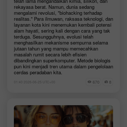
telah lama mengandalkan kimia, silikon, dan
rekayasa berat. Namun, dunia sedang
mengalami revolusi, "
biohacking
terhadap
realitas." Para ilmuwan, raksasa teknologi, dan
layanan kota kini menemukan kembali potensi
alam hayati, sering kali dengan cara yang tak
terduga. Sesungguhnya, evolusi telah
menghasilkan mekanisme sempurna selama
jutaan tahun yang mampu memecahkan
masalah rumit secara lebih efisien
dibandingkan superkomputer. Metode biologis
pun kini menjadi tren utama dalam pengelolaan
cerdas peradaban kita.
670
8
01:40 2026-06-25 UTC+00