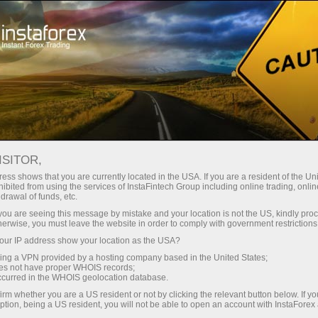
For Traders
Forex Analytics
Photonews
PHOTONEWS
ISITOR,
ess shows that you are currently located in the USA. If you are a resident of the Uni
ibited from using the services of InstaFintech Group including online trading, online
drawal of funds, etc.
k you are seeing this message by mistake and your location is not the US, kindly pro
ng
herwise, you must leave the website in order to comply with government restrictions
ur IP address show your location as the USA?
o
sing a VPN provided by a hosting company based in the United States;
oes not have proper WHOIS records;
occurred in the WHOIS geolocation database.
irm whether you are a US resident or not by clicking the relevant button below. If y
ption, being a US resident, you will not be able to open an account with InstaForex