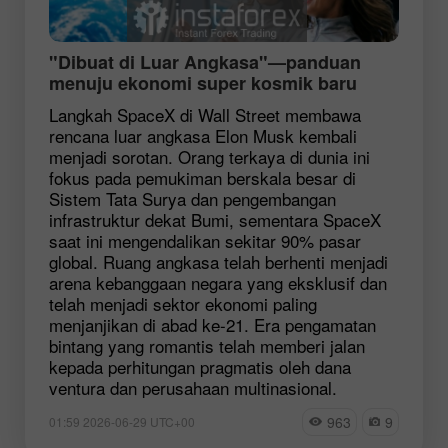
"Dibuat di Luar Angkasa"—panduan
menuju ekonomi super kosmik baru
Langkah SpaceX di Wall Street membawa
rencana luar angkasa Elon Musk kembali
menjadi sorotan. Orang terkaya di dunia ini
fokus pada pemukiman berskala besar di
Sistem Tata Surya dan pengembangan
infrastruktur dekat Bumi, sementara SpaceX
saat ini mengendalikan sekitar 90% pasar
global. Ruang angkasa telah berhenti menjadi
arena kebanggaan negara yang eksklusif dan
telah menjadi sektor ekonomi paling
menjanjikan di abad ke-21. Era pengamatan
bintang yang romantis telah memberi jalan
kepada perhitungan pragmatis oleh dana
ventura dan perusahaan multinasional.
963
9
01:59 2026-06-29 UTC+00