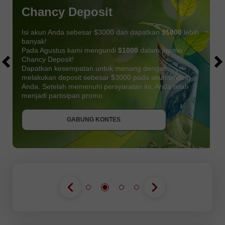
Chancy Deposit
Isi akun Anda sebesar $3000 dan dapatkan
$1000
lebih
banyak!
Pada Agustus kami mengundi
$1000
dalam promo
Chancy Deposit!
Dapatkan kesempatan untuk menang dengan
melakukan deposit sebesar $3000 pada akun trading
Anda. Setelah memenuhi persyaratan ini, Anda telah
DAPATKAN BONUS
menjadi partisipan promo.
GABUNG KONTES
GABUNG KONTES
GABUNG KONTES