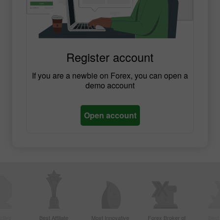
Register account
If you are a newbie on Forex, you can open a
demo account
Open account
ctive
Best Affiliate
Most Innovative
Forex Broker of
Best