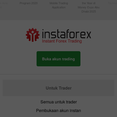
n Asia
Program 2020
Mobile Trading
the Year di
Techno
20
Application
Money Expo Abu
Dhabi 2025
Buka akun trading
Untuk Trader
Semua untuk trader
Pembukaan akun instan