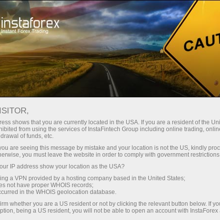
Tentang InstaForex
InstaSport
ISITOR,
InstaSport
ess shows that you are currently located in the USA. If you are a resident of the Uni
ibited from using the services of InstaFintech Group including online trading, online
drawal of funds, etc.
Ambisius, gigih, dan bertekad keras - ini semua
k you are seeing this message by mistake and your location is not the US, kindly pro
tentang partner dan ambassador kami.
herwise, you must leave the website in order to comply with government restrictions
Dapatkan inspirasi dari mereka dan raih lebih
ur IP address show your location as the USA?
banyak kemenangan
sing a VPN provided by a hosting company based in the United States;
oes not have proper WHOIS records;
occurred in the WHOIS geolocation database.
irm whether you are a US resident or not by clicking the relevant button below. If y
ption, being a US resident, you will not be able to open an account with InstaForex