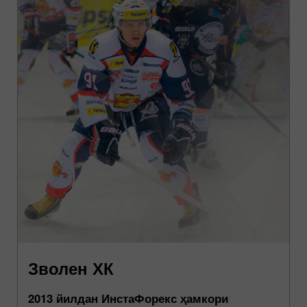
Зволен ХК
2013 йилдан ИнстаФорекс ҳамкори