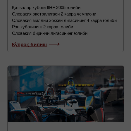
Қитъалар кубоги IIHF 2005 ғолиби
Словакия экстралигаси 2 карра чемпиони
Словакия миллий хоккей лигасининг 4 карра ғолиби
Рон кубогининг 2 карра ғолиби
Словакия биринчи лигасининг ғолиби
Кўпроқ билиш