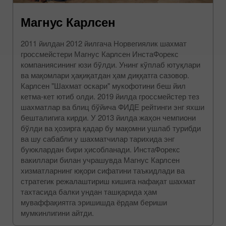
Магнус Карлсен
2011 йилдан 2012 йилгача Норвегиялик шахмат
гроссмейстери Магнус Карлсен ИнстаФорекс
компаниясининг юзи бўлди. Унинг кўплаб ютуқлари
ва мақомлари ҳақиқатдан ҳам диққатга сазовор.
Карлсен "Шахмат оскари" мукофотини беш йил
кетма-кет ютиб олди. 2019 йилда гроссмейстер тез
шахматлар ва блиц бўйича ФИДЕ рейтинги энг яхши
бешталигига кирди. У 2013 йилда жаҳон чемпиони
бўлди ва ҳозирга қадар бу мақомни ушлаб турибди
ва шу сабабли у шахматчилар тарихида энг
буюклардан бири ҳисобланади. ИнстаФорекс
вакиллари билан учрашувда Магнус Карлсен
хизматларнинг юқори сифатини таъкидлади ва
стратегик режалаштириш кишига нафақат шахмат
тахтасида балки ундан ташқарида ҳам
муваффақиятга эришишда ёрдам бериши
мумкинлигини айтди.