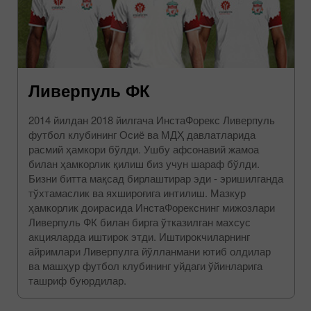
Ливерпуль ФК
2014 йилдан 2018 йилгача ИнстаФорекс Ливерпуль
футбол клубининг Осиё ва МДҲ давлатларида
расмий ҳамкори бўлди. Ушбу афсонавий жамоа
билан ҳамкорлик қилиш биз учун шараф бўлди.
Бизни битта мақсад бирлаштирар эди - эришилганда
тўхтамаслик ва яхшироғига интилиш. Мазкур
ҳамкорлик доирасида ИнстаФорекснинг мижозлари
Ливерпуль ФК билан бирга ўтказилган махсус
акцияларда иштирок этди. Иштирокчиларнинг
айримлари Ливерпулга йўлланмани ютиб олдилар
ва машҳур футбол клубининг уйдаги ўйинларига
ташриф буюрдилар.