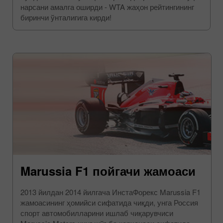
нарсани амалга оширди - WTA жаҳон рейтингининг
биринчи ўнталигига кирди!
Marussia F1 пойгачи жамоаси
2013 йилдан 2014 йилгача ИнстаФорекс Marussia F1
жамоасининг ҳомийси сифатида чиқди, унга Россия
спорт автомобилларини ишлаб чиқарувчиси