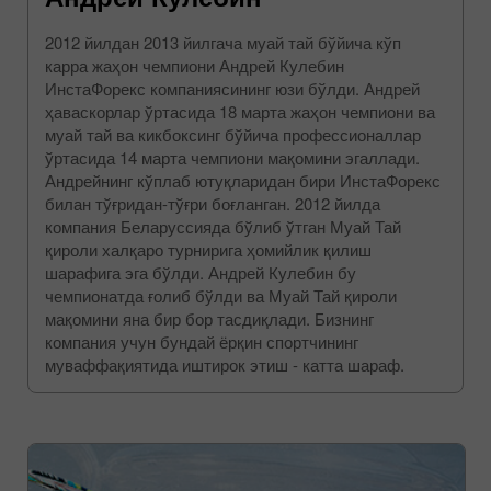
2012 йилдан 2013 йилгача муай тай бўйича кўп
карра жаҳон чемпиони Андрей Кулебин
ИнстаФорекс компаниясининг юзи бўлди. Андрей
ҳаваскорлар ўртасида 18 марта жаҳон чемпиони ва
муай тай ва кикбоксинг бўйича профессионаллар
ўртасида 14 марта чемпиони мақомини эгаллади.
Андрейнинг кўплаб ютуқларидан бири ИнстаФорекс
билан тўғридан-тўғри боғланган. 2012 йилда
компания Беларуссияда бўлиб ўтган Муай Тай
қироли халқаро турнирига ҳомийлик қилиш
шарафига эга бўлди. Андрей Кулебин бу
чемпионатда ғолиб бўлди ва Муай Тай қироли
мақомини яна бир бор тасдиқлади. Бизнинг
компания учун бундай ёрқин спортчининг
муваффақиятида иштирок этиш - катта шараф.