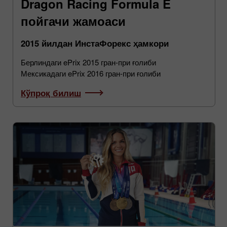
Dragon Racing Formula E
пойгачи жамоаси
2015 йилдан ИнстаФорекс ҳамкори
Берлиндаги ePrix 2015 гран-при ғолиби
Мексикадаги ePrix 2016 гран-при ғолиби
Кўпроқ билиш