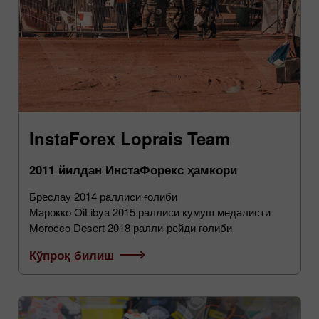
InstaForex Loprais Team
2011 йилдан ИнстаФорекс ҳамкори
Бреслау 2014 раллиси ғолиби
Марокко OiLibya 2015 раллиси кумуш медалисти
Morocco Desert 2018 ралли-рейди ғолиби
Кўпроқ билиш