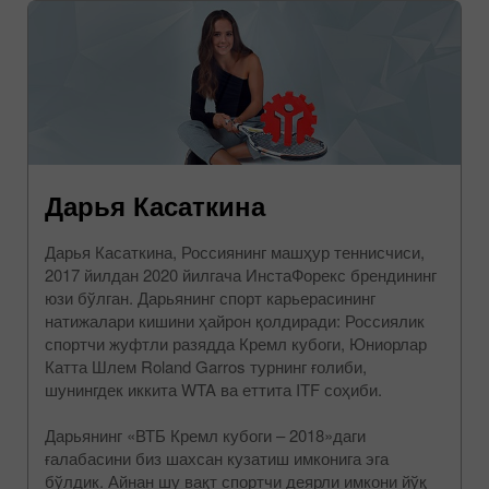
Дарья Касаткина
Дарья Касаткина, Россиянинг машҳур теннисчиси,
2017 йилдан 2020 йилгача ИнстаФорекс брендининг
юзи бўлган. Дарьянинг спорт карьерасининг
натижалари кишини ҳайрон қолдиради: Россиялик
спортчи жуфтли разядда Кремл кубоги, Юниорлар
Катта Шлем Roland Garros турнинг ғолиби,
шунингдек иккита WTA ва еттита ITF соҳиби.
Дарьянинг «ВТБ Кремл кубоги – 2018»даги
ғалабасини биз шахсан кузатиш имконига эга
бўлдик. Айнан шу вақт спортчи деярли имкони йўқ