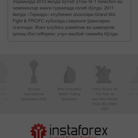
Украинада 2010 йилда бўлиб ўтган М-1 Selection ва
чемпионлар жанги турнигида ғолиб бўлди. 2011
йилда «Торнадо» клубининг аъзолари Grand Mix
Fight & PROFC кубогида совринли ўринларни
эгаллади. Жанг клубига ҳомийлик ва ҳамкорлик
қилиш ИнстаФорекс учун ижобий тажриба бўлди.
ый
Лучшая
Most Innovative
Forex Broker Of
Best
вный
партнерская
Mobile Trading
The Year на
Techno
в Азии
программа 2020
Application
выставке Money
20
Expo Abu Dhabi
2025