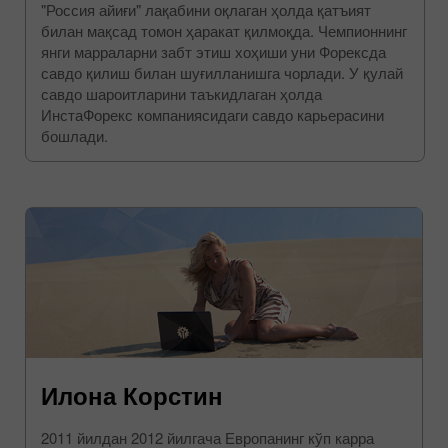
"Россия айиғи" лақабини оқлаган ҳолда қатъият
билан мақсад томон ҳаракат қилмоқда. Чемпионнинг
янги марраларни забт этиш хоҳиши уни Форексда
савдо қилиш билан шуғилланишга чорлади. У қулай
савдо шароитларини таъкидлаган ҳолда
ИнстаФорекс компаниясидаги савдо карьерасини
бошлади.
Илона Корстин
2011 йилдан 2012 йилгача Европанинг кўп карра