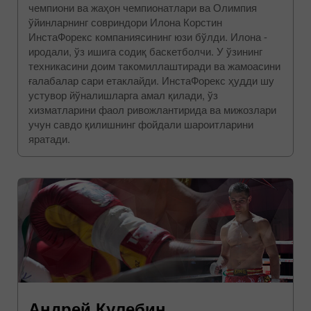
чемпиони ва жаҳон чемпионатлари ва Олимпия
ўйинларнинг совриндори Илона Корстин
ИнстаФорекс компаниясининг юзи бўлди. Илона -
иродали, ўз ишига содиқ баскетболчи. У ўзининг
техникасини доим такомиллаштиради ва жамоасини
ғалабалар сари етаклайди. ИнстаФорекс ҳудди шу
устувор йўналишларга амал қилади, ўз
хизматларини фаол ривожлантирида ва мижозлари
учун савдо қилишнинг фойдали шароитларини
яратади.
Андрей Кулебин