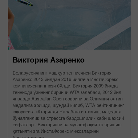
Виктория Азаренко
Беларуссиянинг машҳур теннисчиси Виктория
Азаренко 2013 йилдан 2016 йилгача ИнстаФорекс
компаниясининг юзи бўлди. Виктория 2009 йилда
теннисда ўзининг биринчи WTA ғалабаси, 2012 йил
январда Australian Open соврини ва Олимпия олтин
медалига эришди, шундай қилиб, WTA рейтингининг
юқорисига кўтарилди. Ғалабага интилиш, мақсадга
йўналганлик ва стрессга бардошлилик каби шахсий
сифатлар - Викторияни ва муваффақиятга эришиш
қатъияти эга ИнстаФорекс мижозларини
бирлаштиради.