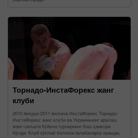
Торнадо-ИнстаФорекс жанг
клуби
2010 йилдан 2011 йилгача ИнстаФорекс Торнадо-
ИнстаФорекс жанг клуби ва Украинанинг аралаш
жанг санъати бўйича турнирнинг бош ҳамкори
бўлди. Клуб кўплаб белгили ғалабаларга эришди,