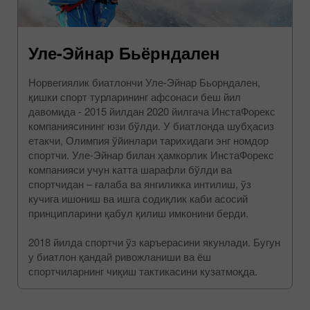
Уле-Эйнар Бьёрндален
Норвегиялик биатлончи Уле-Эйнар Бьорндален,
қишки спорт турларининг афсонаси беш йил
давомида - 2015 йилдан 2020 йилгача ИнстаФорекс
компаниясининг юзи бўлди. У биатлонда шубҳасиз
етакчи, Олимпия ўйинлари тарихидаги энг номдор
спортчи. Уле-Эйнар билан ҳамкорлик ИнстаФорекс
компанияси учун катта шарафли бўлди ва
спортчидан – ғалаба ва янгиликка интилиш, ўз
кучига ишониш ва ишга содиқлик каби асосий
принципларини қабул қилиш имконини берди.
2018 йилда спортчи ўз каръерасини якунлади. Бугун
у биатлон қандай ривожланиши ва ёш
спортчиларнинг чиқиш тактикасини кузатмоқда.