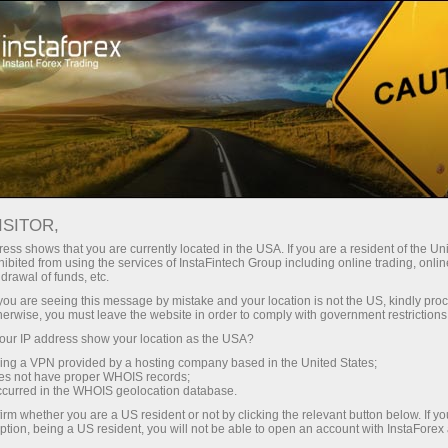
О компании
ИнстаСпорт
ISITOR,
ИнстаСпорт
ess shows that you are currently located in the USA. If you are a resident of the Uni
ibited from using the services of InstaFintech Group including online trading, online
drawal of funds, etc.
Нафсониятли, қатъиятли, иродали – бунинг
k you are seeing this message by mistake and your location is not the US, kindly pro
ҳаммаси бизнинг ҳамкорлар ва бренд
herwise, you must leave the website in order to comply with government restrictions
вакиллари тўғрисида. Уларнинг мисолида
ur IP address show your location as the USA?
илҳомланинг ва янги ғалабаларга эришинг.
sing a VPN provided by a hosting company based in the United States;
oes not have proper WHOIS records;
occurred in the WHOIS geolocation database.
irm whether you are a US resident or not by clicking the relevant button below. If y
ption, being a US resident, you will not be able to open an account with InstaForex