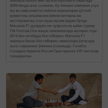
Marussia Motors нинг шўъба корхонаси сифатида
2009 йилда асос солинган. Бу бизнинг компания учун
ёш ва нафсониятли пойгачи жамоаларни қўллаб-
қувватлаш анъанасини ривожлантириш ва
мустаҳкамлаш учун жуда муҳим қадам бўлди.
Marussia F1 дунёдаги энг нуфузли ва қийин турнир
FIA Formula One жаҳон чемпионатида иштирок этди.
2014 йил октябрда ИнстаФорекс Marussia F1
жамоаси билан ИнстаФорекс мижозлари ўртасида
аъло совриннинг ўйинини ўтказишди. Ғолибга
Сочидаги биринчи Россия Гран-присига VIP-чипталар
топширилган.