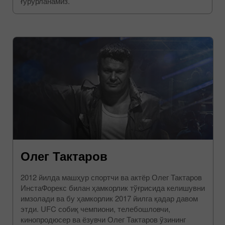
ғурурланамиз.
Олег Тактаров
2012 йилда машҳур спортчи ва актёр Олег Тактаров
ИнстаФорекс билан ҳамкорлик тўғрисида келишувни
имзолади ва бу ҳамкорлик 2017 йилга қадар давом
этди. UFC собиқ чемпиони, телебошловчи,
кинопродюсер ва ёзувчи Олег Тактаров ўзининг