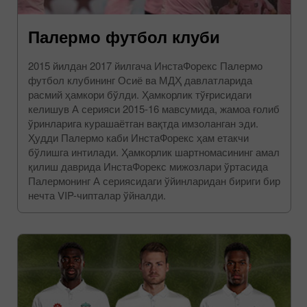
Палермо футбол клуби
2015 йилдан 2017 йилгача ИнстаФорекс Палермо
футбол клубининг Осиё ва МДҲ давлатларида
расмий ҳамкори бўлди. Ҳамкорлик тўғрисидаги
келишув А серияси 2015-16 мавсумида, жамоа ғолиб
ўринларига курашаётган вақтда имзоланган эди.
Ҳудди Палермо каби ИнстаФорекс ҳам етакчи
бўлишга интилади. Ҳамкорлик шартномасининг амал
қилиш даврида ИнстаФорекс мижозлари ўртасида
Палермонинг А сериясидаги ўйинларидан бириги бир
нечта VIP-чипталар ўйналди.