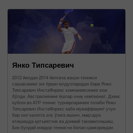
Янко Типсаревич
2012 йилдан 2014 йилгача жаҳон тенниси
саҳнасининг энг ёрқин юлдузларидан бири Янко
Типсаревич ИнстаФорекс компаниясининг юзи
бўлди. Австралиянинг ёшлар очиқ чемпионат, Дэвис
кубоги ва АТР теннис турнирларининг ғолиби Янко
Типсаревич ИнстаФорекс каби муваффақият учун
бир хил калитга эга: ўзига ишонч, мақсадга
етишишда қатъиятлик ва доимий такомиллашиш.
Биз бундай номдор теннисчи билан ҳамкорикдан