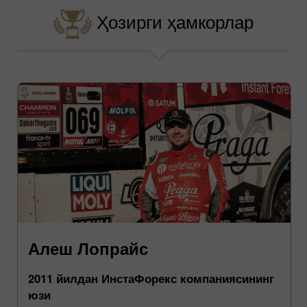
Ҳозирги ҳамкорлар
Алеш Лопрайс
2011 йилдан ИнстаФорекс компаниясининг
юзи