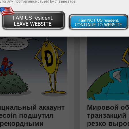
y for any inconvenience caused by this message.
ить счёт
Вывести деньги
циальный аккаунт
Мировой о
ecoin подшутил
транзакций
 рекордными
резко выро