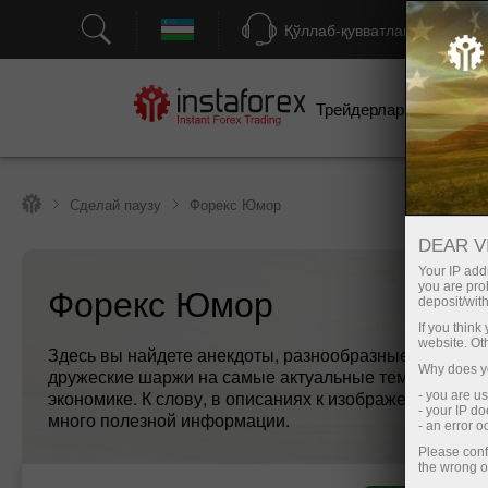
Қўллаб-қувватлаш
Трейдерлар учун
бо
Сделай паузу
Форекс Юмор
DEAR V
Your IP addr
Форекс Юмор
you are proh
deposit/with
If you thin
website. Ot
Здесь вы найдете анекдоты, разнообразные карикату
Why does yo
дружеские шаржи на самые актуальные темы в миро
экономике. К слову, в описаниях к изображениям сод
- you are u
- your IP d
много полезной информации.
- an error 
Please conf
the wrong o