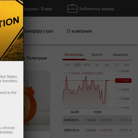
Тўлдириш / Ечиш
Кабинетга кириш
циялар
Танаффуз қил
О компании
Валюталар
Крипто
Акциялар
Аналитика в Телеграм
M5
M15
M30
H1
H4
D1
W1
C
1
.
1
5
2
4
0
0
.
0
0
0
0
0
0
.
0
0
%
ted States,
 transfers,
ceed to the
.
EURUSD.fx
1.15240
-0.00010
-0.01%
ou choose
GBPUSD.fx
1.34450
-0.00100
-0.07%
 anyway.