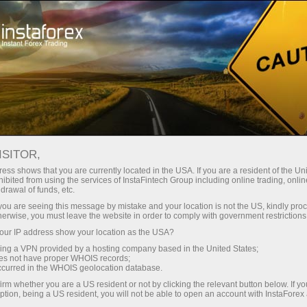
Ҳисоб-варағини тез очиш
Савдо платформаси
Энди иш
шлаётганлар
Инвесторлар учун
Ҳамкорлар учун
Промоак
учун
ISITOR,
ess shows that you are currently located in the USA. If you are a resident of the Uni
ibited from using the services of InstaFintech Group including online trading, online
drawal of funds, etc.
k you are seeing this message by mistake and your location is not the US, kindly pro
herwise, you must leave the website in order to comply with government restrictions
ры и
ur IP address show your location as the USA?
вой
ержится
sing a VPN provided by a hosting company based in the United States;
oes not have proper WHOIS records;
occurred in the WHOIS geolocation database.
irm whether you are a US resident or not by clicking the relevant button below. If y
ption, being a US resident, you will not be able to open an account with InstaForex