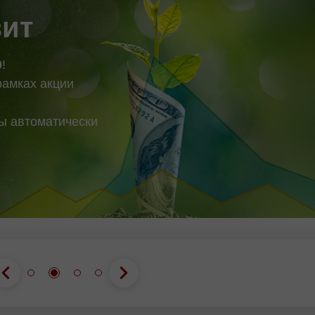
зит
0
!
рамках акции
вы автоматически