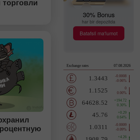
 торговли
ической
ся устойчивый
30% Bonus
ости
еждународные
har bir depozitda
кой национальной
Batafsil ma'lumot
охранил
процентную