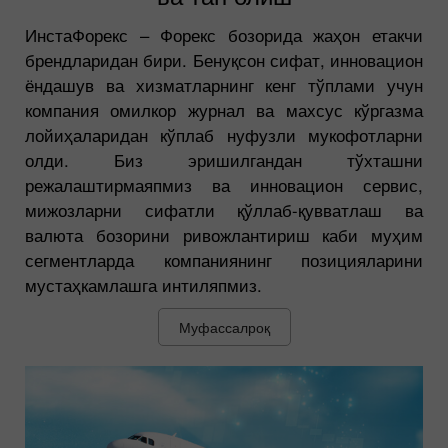
ИнстаФорекс – Форекс бозорида жаҳон етакчи
брендларидан бири. Бенуқсон сифат, инновацион
ёндашув ва хизматларнинг кенг тўплами учун
компания омилкор журнал ва махсус кўргазма
лойиҳаларидан кўплаб нуфузли мукофотларни
олди. Биз эришилгандан тўхташни
режалаштирмаяпмиз ва инновацион сервис,
мижозларни сифатли қўллаб-қувватлаш ва
валюта бозорини ривожлантириш каби муҳим
сегментларда компаниянинг позицияларини
мустаҳкамлашга интиляпмиз.
Муфассалроқ