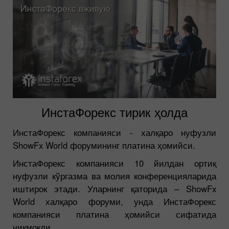
ИнстаФорекс тирик ҳолда
ИнстаФорекс компанияси - халқаро нуфузли
ShowFx World форумининг платина ҳомийси.
ИнстаФорекс компанияси 10 йилдан ортиқ
нуфузли кўргазма ва молия конференцияларида
иштирок этади. Уларнинг қаторида – ShowFx
World халқаро форуми, унда ИнстаФорекс
компанияси платина ҳомийси сифатида
чиқмоқди.