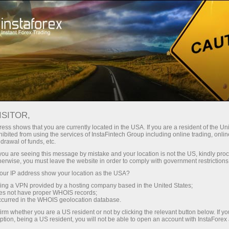
Қўллаб-қувватлаш
Обратный звонок
ISITOR,
ess shows that you are currently located in the USA. If you are a resident of the Uni
Qaytarib qo'ng'iroq
ibited from using the services of InstaFintech Group including online trading, online
drawal of funds, etc.
qilish xizmati
k you are seeing this message by mistake and your location is not the US, kindly pro
herwise, you must leave the website in order to comply with government restrictions
ur IP address show your location as the USA?
Iltimos, quyidagi formasini to'ldiring va bizning
sing a VPN provided by a hosting company based in the United States;
boshqaruvchimiz sizga qo'ng'iroq qilish uchun
oes not have proper WHOIS records;
eng qulay vaqtni tanlang.
occurred in the WHOIS geolocation database.
irm whether you are a US resident or not by clicking the relevant button below. If y
ption, being a US resident, you will not be able to open an account with InstaForex