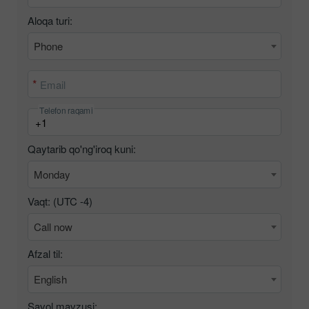
Aloqa turi:
Phone
Email
Telefon raqami
Qaytarib qo'ng'iroq kuni:
Monday
Vaqt: (UTC
-4
)
Call now
Afzal til:
English
Savol mavzusi: