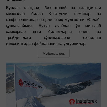
Бундан ташқари, биз жорий ва салоҳиятли
мижозлар билан ўргатувчи семинар ва
конференциялар орқали очиқ мулоқотни қўллаб-
қувватлаймиз. Бутун дунёдан ўн минглаб
ҳамкорлар янги билимларни олиш ва
трейдингдаги кўникмаларни яхшилаш
имкониятидан фойдаланишга улгурдилар.
Муфассалроқ