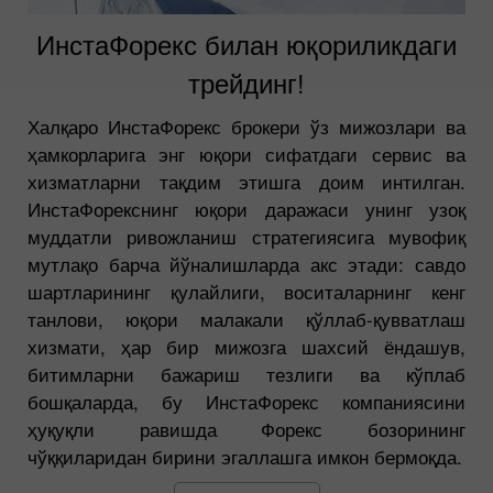
ИнстаФорекс билан юқориликдаги
трейдинг!
Халқаро ИнстаФорекс брокери ўз мижозлари ва
ҳамкорларига энг юқори сифатдаги сервис ва
хизматларни тақдим этишга доим интилган.
ИнстаФорекснинг юқори даражаси унинг узоқ
муддатли ривожланиш стратегиясига мувофиқ
мутлақо барча йўналишларда акс этади: савдо
шартларининг қулайлиги, воситаларнинг кенг
танлови, юқори малакали қўллаб-қувватлаш
хизмати, ҳар бир мижозга шахсий ёндашув,
битимларни бажариш тезлиги ва кўплаб
бошқаларда, бу ИнстаФорекс компаниясини
ҳуқуқли равишда Форекс бозорининг
чўққиларидан бирини эгаллашга имкон бермоқда.