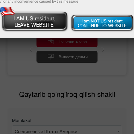
Заказать обратный звонок
y for any inconvenience caused by this message.
Пополнить счёт
Вывести деньги
Qaytarib qo'ng'iroq qilish shakli
Mamlakat:
Соединенные Штаты Америки