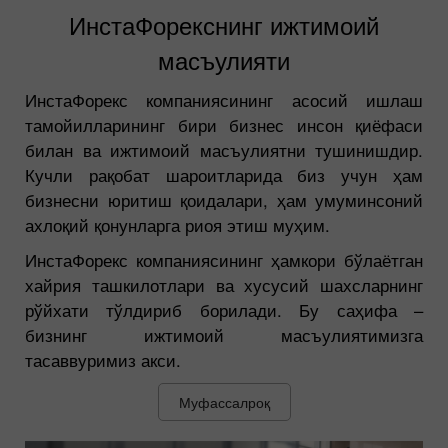
ИнстаФорекснинг ижтимоий
масъулияти
ИнстаФорекс компаниясининг асосий ишлаш
тамойилларининг бири бизнес инсон қиёфаси
билан ва ижтимоий масъулиятни тушинишдир.
Кучли рақобат шароитларида биз учун ҳам
бизнесни юритиш қоидалари, ҳам умуминсоний
ахлоқий қонунларга риоя этиш муҳим.
ИнстаФорекс компаниясининг ҳамкори бўлаётган
хайрия ташкилотлари ва хусусий шахсларнинг
рўйхати тўлдириб борилади. Бу саҳифа –
бизнинг ижтимоий масъулиятимизга
тасаввуримиз акси.
Муфассалроқ