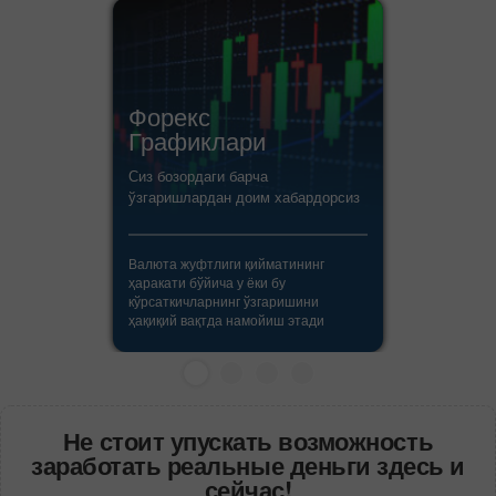
Форекс
Графиклари
Сиз бозордаги барча
ўзгаришлардан доим хабардорсиз
Валюта жуфтлиги қийматининг
ҳаракати бўйича у ёки бу
кўрсаткичларнинг ўзгаришини
ҳақиқий вақтда намойиш этади
Не стоит упускать возможность
заработать реальные деньги здесь и
сейчас!