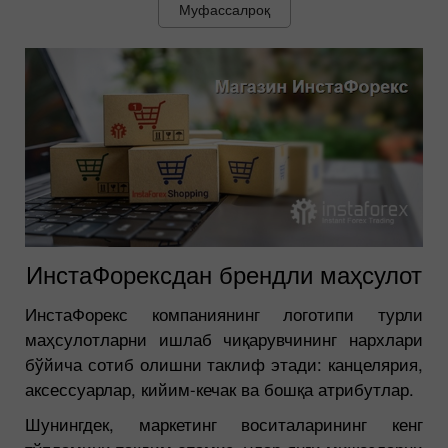
Муфассалроқ
ИнстаФорексдан брендли маҳсулот
ИнстаФорекс компаниянинг логотипи турли
маҳсулотларни ишлаб чиқарувчининг нархлари
бўйича сотиб олишни таклиф этади: канцелярия,
аксессуарлар, кийим-кечак ва бошқа атрибутлар.
Шунингдек, маркетинг воситаларининг кенг