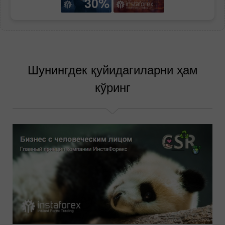
30%
Шунингдек қуйидагиларни ҳам
кўринг