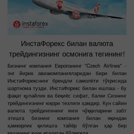
ИнстаФорекс билан валюта
трейдингизнинг осмонига тегининг!
Бизнинг компания Европанинг "Czech Airlines" -
энг йирик авиакомпанияларидан бири билан
ИнстаФорекснинг брендли самолёти тўғрисида
шартнома тузди. ИнстаФорекс билан ишлаш - бу
фақат қулайлик ва беқиёс сифат, балки Сизнинг
трейдингизнинг юқори тезлиги ҳамдир. Кун сайин
валюта трейдингининг янги чўққиларини забт
этишга бизнинг компания билан яқиндан
ҳамкорлик қилишга тайёр бўлган ҳар бир
кишининг кучи етадиган бўлмоқда.