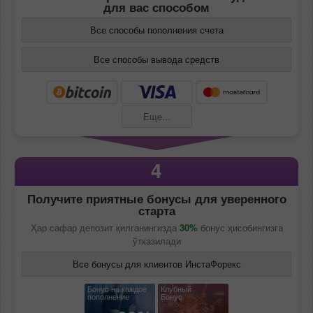
для вас способом
Все способы пополнения счета
Все способы вывода средств
Еще...
4
Получите приятные бонусы для уверенного
старта
Ҳар сафар депозит қилганингизда
30%
бонус ҳисобингизга
ўтказилади
Все бонусы для клиентов ИнстаФорекс
Бонус на каждое
Клубный
пополнение
Бонус