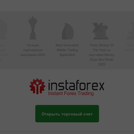
ый
Лучшая
Most Innovative
Forex Broker Of
Best
вный
партнерская
Mobile Trading
The Year на
Techno
в Азии
программа 2020
Application
выставке Money
20
Expo Abu Dhabi
2025
Открыть торговый счет