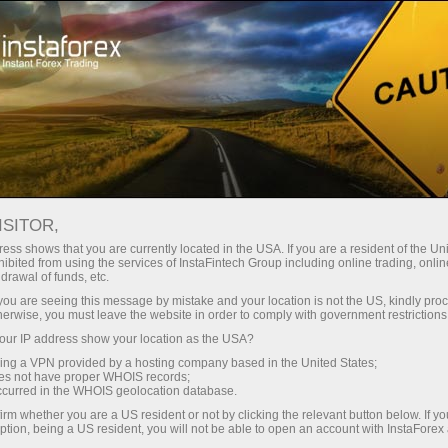
Поддержка
Обратный звонок
ISITOR,
Заказать обратный
ess shows that you are currently located in the USA. If you are a resident of the Uni
ibited from using the services of InstaFintech Group including online trading, online
звонок
drawal of funds, etc.
k you are seeing this message by mistake and your location is not the US, kindly pro
herwise, you must leave the website in order to comply with government restrictions
легко: заполните нижеприведенную форму с
ur IP address show your location as the USA?
указанием наиболее удобного времени,
sing a VPN provided by a hosting company based in the United States;
когда наш менеджер может позвонить вам и
oes not have proper WHOIS records;
ответить на все интересующие вопросы.
occurred in the WHOIS geolocation database.
Данная услуга является бесплатной.
irm whether you are a US resident or not by clicking the relevant button below. If y
ption, being a US resident, you will not be able to open an account with InstaForex