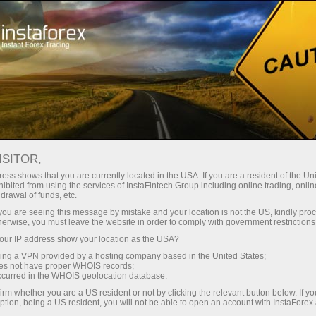
Мониторинг СИФД
ISITOR,
ess shows that you are currently located in the USA. If you are a resident of the Uni
счетов
ibited from using the services of InstaFintech Group including online trading, online
drawal of funds, etc.
k you are seeing this message by mistake and your location is not the US, kindly pro
Благодаря подробным данным об истории и
herwise, you must leave the website in order to comply with government restrictions
эффективности торговли каждого счета, Вы
ur IP address show your location as the USA?
сможете выбрать наиболее подходящую
sing a VPN provided by a hosting company based in the United States;
Вам стратегию для инвестирования
oes not have proper WHOIS records;
occurred in the WHOIS geolocation database.
irm whether you are a US resident or not by clicking the relevant button below. If y
ption, being a US resident, you will not be able to open an account with InstaForex