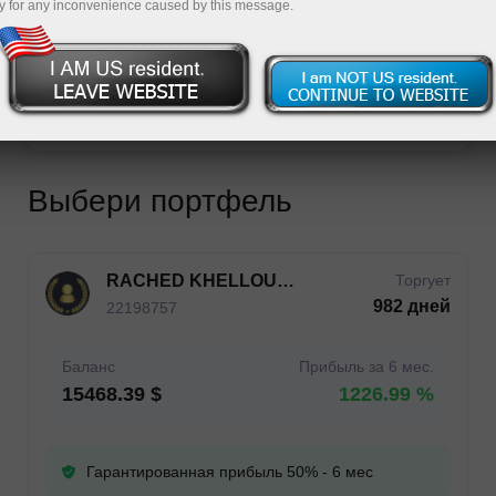
y for any inconvenience caused by this message.
Открыть торговый счет
Открыть демосчет
Выбери портфель
RACHED KHELLOUFI YAHIA
Торгует
982 дней
22198757
Баланс
Прибыль за 6 мес.
15468.39 $
1226.99 %
Гарантированная прибыль 50% - 6 мес