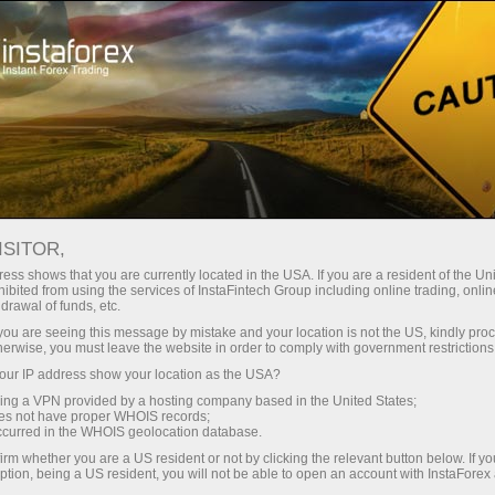
Минимальные
спреды — максимум выгоды
ISITOR,
ess shows that you are currently located in the USA. If you are a resident of the Uni
Бонус 30%
ibited from using the services of InstaFintech Group including online trading, online
С InstaForex вы получаете
drawal of funds, etc.
доступ к действительно
на каждый депозит
k you are seeing this message by mistake and your location is not the US, kindly pro
конкурентным возможностям:
herwise, you must leave the website in order to comply with government restrictions
кредитное плечо до 1:5000, одни
ur IP address show your location as the USA?
Скорость
из лучших спредов и комиссий
sing a VPN provided by a hosting company based in the United States;
на рынке, а также
oes not have proper WHOIS records;
в трейдинге и на трассе
occurred in the WHOIS geolocation database.
привлекательные условия для
irm whether you are a US resident or not by clicking the relevant button below. If y
торговли акциями и индексами
ption, being a US resident, you will not be able to open an account with InstaForex
Ваш личный джекпот подарков
Мы разработали бонусную