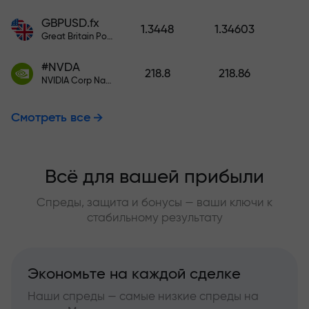
GBPUSD.fx
1.3448
1.34603
Great Britain Pound vs US Dollar
#NVDA
218.8
218.86
NVIDIA Corp Nasdaq Stock Exchange (Nasdaq) USD
Смотреть все
Всё для вашей прибыли
Спреды, защита и бонусы — ваши ключи к
стабильному результату
Экономьте на каждой сделке
Наши спреды — самые низкие спреды на