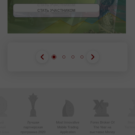
СТАТЬ УЧАСТНИКОМ
СТАТЬ УЧАСТНИКОМ
ПОЛУЧИТЬ БОНУС
СТАТЬ УЧАСТНИКОМ
ый
Лучшая
Most Innovative
Forex Broker Of
Best
вный
партнерская
Mobile Trading
The Year на
Techno
в Азии
программа 2020
Application
выставке Money