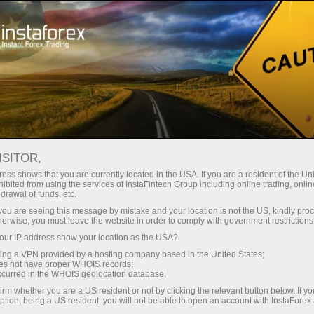
Сделай паузу
ISITOR,
Форекс сообщество
ess shows that you are currently located in the USA. If you are a resident of the Uni
ibited from using the services of InstaFintech Group including online trading, online
drawal of funds, etc.
Раздел Форекс сообщество предназначен
k you are seeing this message by mistake and your location is not the US, kindly pro
для трейдеров, заинтересованных в
herwise, you must leave the website in order to comply with government restrictions
постоянном общении, обмене информацией
ur IP address show your location as the USA?
и опытом с другими трейдерами.
sing a VPN provided by a hosting company based in the United States;
oes not have proper WHOIS records;
occurred in the WHOIS geolocation database.
irm whether you are a US resident or not by clicking the relevant button below. If y
ption, being a US resident, you will not be able to open an account with InstaForex