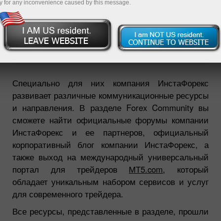
y for any inconvenience caused by this message.
Открыть торговый счет
Открыть демосчет
Специально для них компания ИнстаФорекс
развивает различные коммуникационные ресурсы
и направления. В разделе Forex Community вы
сможете найти официальные форумы компании
ИнстаФорекс и ее партнеров, официальный
корпоративный блог компании ИнстаФорекс, а
также выход на международный универсальный
портал для трейдеров
МТ5.com
, который
обладает уникальным набором сервисов и услуг
для современного трейдера.
Все ресурсы, представленные в разделе, прошли