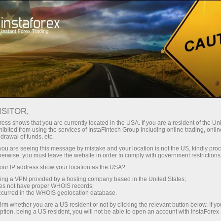
Трейдерам
Торговые условия
Торговые инструменты
USDCAD
ISITOR,
ess shows that you are currently located in the USA. If you are a resident of the Uni
ibited from using the services of InstaFintech Group including online trading, online
USDCAD
drawal of funds, etc.
k you are seeing this message by mistake and your location is not the US, kindly pro
herwise, you must leave the website in order to comply with government restrictions
1.3943
(
%)
07 Aug 2026 20:59
ur IP address show your location as the USA?
sing a VPN provided by a hosting company based in the United States;
oes not have proper WHOIS records;
Купить
Продать
occurred in the WHOIS geolocation database.
irm whether you are a US resident or not by clicking the relevant button below. If y
1.3943
1.394
ption, being a US resident, you will not be able to open an account with InstaForex