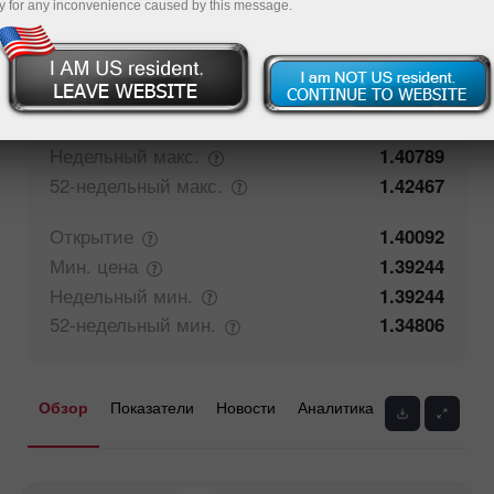
y for any inconvenience caused by this message.
57.74%
Мнение трейдеров
42.26%
Закрытие
1.40093
Макс.
цена
1.40277
Недельный
макс.
1.40789
52-недельный
макс.
1.42467
Открытие
1.40092
Мин.
цена
1.39244
Недельный
мин.
1.39244
52-недельный
мин.
1.34806
Обзор
Показатели
Новости
Аналитика