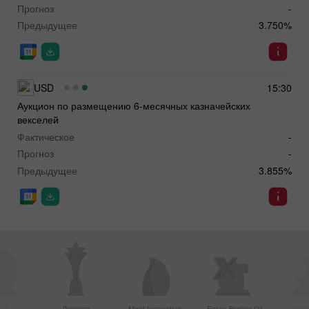
Прогноз
-
Предыдущее
3.750%
USD
15:30
Аукцион по размещению 6-месячных казначейских
векселей
Фактическое
-
Прогноз
-
Предыдущее
3.855%
ый
Лучшая
Most Innovative
Forex Broker Of
Best