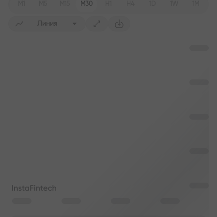
M1
M5
M15
M30
H1
H4
1D
1W
1M
Линия