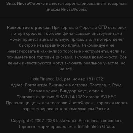
Знак ИнстаФорекс
является зарегистрированным товарным
|
Фактическое
Прогноз
Предыдущее
Линия
Бар
знаком ИнстаФорекс
Раскрытие о рисках:
При торговле Форекс и CFD есть риск
потери средств. Торговля финансовыми инструментами
может принести значительную прибыль или потерю денег
быстро из-за кредитного плеча. Рекомендуем не
инвестировать в какие-либо торговые инструменты, если вы
Данные не найдены
понимаете все торговые рисками, включая возможности. Все
деньги инвестируются могут включать реальное участие, но
не всё.
InstaFinance Ltd, рег. номер 1811672
Подробно о событии
Адрес: Британские Виргинские острова, Тортола, г. Роуд,
Главная улица, Виндзор Хаус, офис 4.
История
Торговая лицензия SIBA/L/14/1082 органа BVI FSC
Права защищены для торговли ИнстаФорекс, торговая марка
Дата
Фактическое
Прогноз
Предыдущее
зарегистрирована торговых законом России.
Copyright © 2007-2026 InstaForex. Все права защищены.
Торговые марки принадлежат InstaFintech Group.