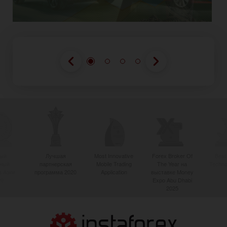
ый
Лучшая
Most Innovative
Forex Broker Of
Best
вный
партнерская
Mobile Trading
The Year на
Techno
в Азии
программа 2020
Application
выставке Money
20
Expo Abu Dhabi
2025