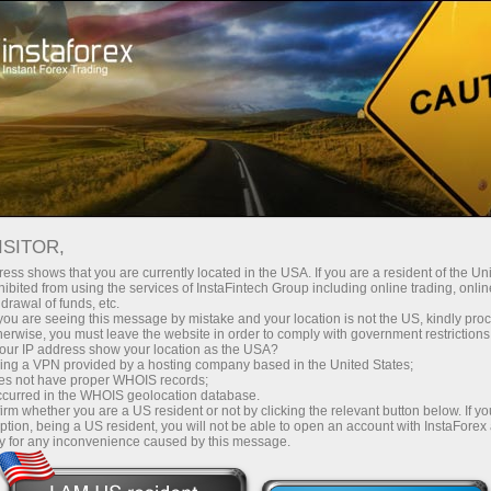
3 бесплатных занятия от ИнстаФорекс -
Начинающим
Онлайн-вебинары
ваши первые шаги к прибыли на Форекс!
ISITOR,
Бесплатные
ess shows that you are currently located in the USA. If you are a resident of the Uni
Записаться на курс
ibited from using the services of InstaFintech Group including online trading, online
drawal of funds, etc.
вебинары от
k you are seeing this message by mistake and your location is not the US, kindly pro
herwise, you must leave the website in order to comply with government restrictions
ИнстаФорекс
ur IP address show your location as the USA?
sing a VPN provided by a hosting company based in the United States;
oes not have proper WHOIS records;
occurred in the WHOIS geolocation database.
Узнайте все тонкости торговли на Форекс и
irm whether you are a US resident or not by clicking the relevant button below. If y
ption, being a US resident, you will not be able to open an account with InstaForex
прокачайте ваши сделки вместе с нашей
y for any inconvenience caused by this message.
командой профессиональных экспертов со
всего мира