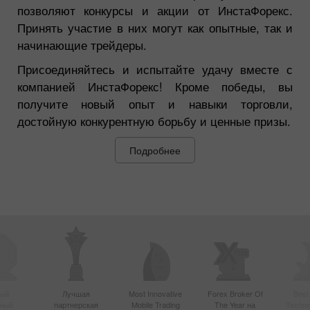
позволяют конкурсы и акции от ИнстаФорекс.
Принять участие в них могут как опытные, так и
начинающие трейдеры.
Присоединяйтесь и испытайте удачу вместе с
компанией ИнстаФорекс! Кроме победы, вы
получите новый опыт и навыки торговли,
достойную конкурентную борьбу и ценные призы.
Подробнее
ый
Лучшая
Most Innovative
Forex Broker Of
Best
вный
партнерская
Mobile Trading
The Year на
Techno