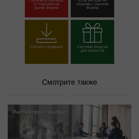
от торговли на
знакомы с рынком
рынке Форекс
Форекс
Открыть торговый
Открыть демосчет
счет
Скачать терминал
Система бонусов
для клиентов
Выбрать свой бонус
Смотрите также