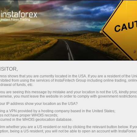
Промоакции
События
Трейдинг на высоте
ISITOR,
Трейдинг на высоте с
ess shows that you are currently located in the USA. If you are a resident of the Uni
ibited from using the services of InstaFintech Group including online trading, online
ИнстаФорекс
drawal of funds, etc.
k you are seeing this message by mistake and your location is not the US, kindly pro
herwise, you must leave the website in order to comply with government restrictions
Наша компания всегда стремится
ur IP address show your location as the USA?
предоставлять своим клиентам и партнерам
sing a VPN provided by a hosting company based in the United States;
самые качественные услуги. Этот тренд
oes not have proper WHOIS records;
прослеживается абсолютно во всем. Мы
occurred in the WHOIS geolocation database.
предлагаем широчайший спектр
irm whether you are a US resident or not by clicking the relevant button below. If y
ption, being a US resident, you will not be able to open an account with InstaForex
финансовых инструментов, обеспечиваем