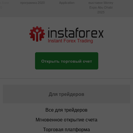
в Азии
программа 2020
Application
выставке Money
20
Expo Abu Dhabi
2025
Открыть торговый счет
Для трейдеров
Все для трейдеров
Мгновенное открытие счета
Торговая платформа