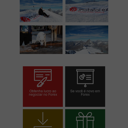
Obtenha lucro ao
Se você é novo em
negociar no Forex
Forex
Abrir conta de
Abrir conta demo
negociação