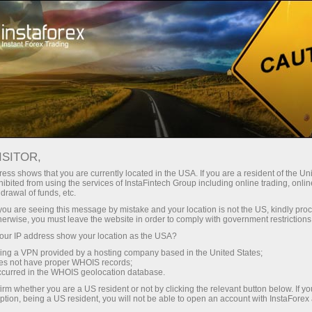
Campanhas
Eventos
Negociando no Topo
ISITOR,
Trade on top with
ess shows that you are currently located in the USA. If you are a resident of the Uni
ibited from using the services of InstaFintech Group including online trading, online
InstaForex
drawal of funds, etc.
k you are seeing this message by mistake and your location is not the US, kindly pro
herwise, you must leave the website in order to comply with government restrictions
InstaForex team strives to provide its clients
ur IP address show your location as the USA?
and partners with top-quality services. We stay
sing a VPN provided by a hosting company based in the United States;
true to our commitment in everything we do. We
oes not have proper WHOIS records;
offer a wide range of financial instruments,
occurred in the WHOIS geolocation database.
ensure you have favorable trading conditions
irm whether you are a US resident or not by clicking the relevant button below. If y
ption, being a US resident, you will not be able to open an account with InstaForex
and highly professional customer support, and