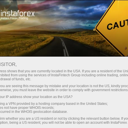
Para Iniciantes
Análise para Iniciantes
Análise para Iniciantes
ISITOR,
ess shows that you are currently located in the USA. If you are a resident of the Uni
ibited from using the services of InstaFintech Group including online trading, online
drawal of funds, etc.
Para aqueles que estão começando a negociar no
mercado Forex, preparamos uma seleção de
k you are seeing this message by mistake and your location is not the US, kindly pro
herwise, you must leave the website in order to comply with government restrictions
materiais analíticos. Esses artigos ajudarão você a
escolher instrumentos financeiros, como trabalhar
ur IP address show your location as the USA?
com análise técnica e darão uma ideia de como
sing a VPN provided by a hosting company based in the United States;
oes not have proper WHOIS records;
desenvolver sua própria estratégia de negociação.
occurred in the WHOIS geolocation database.
irm whether you are a US resident or not by clicking the relevant button below. If y
ption, being a US resident, you will not be able to open an account with InstaForex