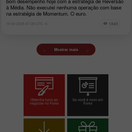
bom desempenho hoje com a estratégia de Reversão
à Média. Não executei nenhuma operação com base
na estratégia de Momentum. O euro.
1845
16:40 2026-07-30 UTC--4
Mostrar mais
Obtenha lucro ao
Se você é novo em
negociar no Forex
Forex
Abrir conta de
Abrir conta demo
negociação