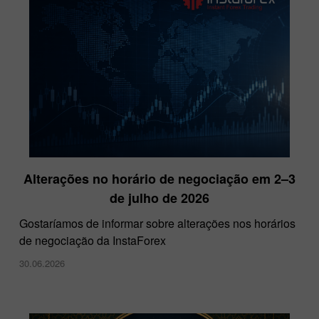
Alterações no horário de negociação em 2–3
Grand Choice da InstaForex
de julho de 2026
08.02.2023
Gostaríamos de informar sobre alterações nos horários
de negociação da InstaForex
30.06.2026