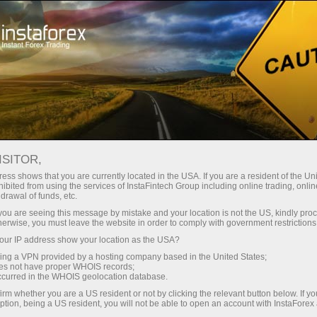
Sobre a InstaForex
Notícias da Empresa
ISITOR,
ess shows that you are currently located in the USA. If you are a resident of the Uni
ibited from using the services of InstaFintech Group including online trading, online
drawal of funds, etc.
Notícias Da InstaForex
k you are seeing this message by mistake and your location is not the US, kindly pro
herwise, you must leave the website in order to comply with government restrictions
Você quer saber sobre todos os eventos, concursos
ur IP address show your location as the USA?
e alterações no horário de negociação da
sing a VPN provided by a hosting company based in the United States;
InstaForex? Então, bem-vindo à página de notícias,
oes not have proper WHOIS records;
occurred in the WHOIS geolocation database.
que publica material sobre o mais importante, útil e
irm whether you are a US resident or not by clicking the relevant button below. If y
interessante!
ption, being a US resident, you will not be able to open an account with InstaForex