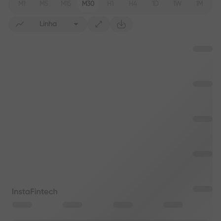
M1
M5
M15
M30
H1
H4
1D
1W
1M
Linha