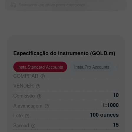
Selecione um ativo para comparar
Especificação do instrumento (GOLD.m)
Insta.Standard Accounts
Insta.Pro Accounts
Insta
COMPRAR
VENDER
10
Comissão
1:1000
Alavancagem
100 ounces
Lote
15
Spread