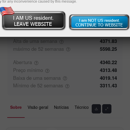
y for any inconvenience caused by this message.
50%
Comentário dos Traders
50%
Fechamento
4341.95
Preço
máximo
4347.08
Alta de uma
semana
4371.83
máximo de 52
semanas
5598.25
Abertura
4340.22
Preço
mínimo
4313.48
Baixa de uma
semana
4019.14
Mínimo de 52
semanas
3311.43
Sobre
Visão geral
Notícias
Técnico