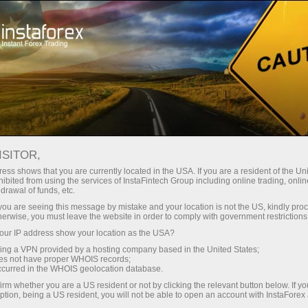
Para Traders
Condições de negociação
Instrumentos de negociação
GOLD.M
ISITOR,
ess shows that you are currently located in the USA. If you are a resident of the Uni
ibited from using the services of InstaFintech Group including online trading, online
GOLD.m
drawal of funds, etc.
k you are seeing this message by mistake and your location is not the US, kindly pro
herwise, you must leave the website in order to comply with government restrictions
4326.51
(
%)
10 Aug 2026 03:29
ur IP address show your location as the USA?
sing a VPN provided by a hosting company based in the United States;
oes not have proper WHOIS records;
COMPRAR
VENDER
occurred in the WHOIS geolocation database.
irm whether you are a US resident or not by clicking the relevant button below. If y
4326.51
4326.37
ption, being a US resident, you will not be able to open an account with InstaForex