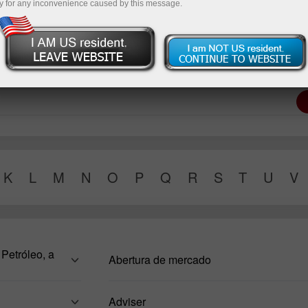
y for any inconvenience caused by this message.
 negociação
Abrir conta demo
K
L
M
N
O
P
Q
R
S
T
U
V
Petróleo, a
Abertura de mercado
Adviser