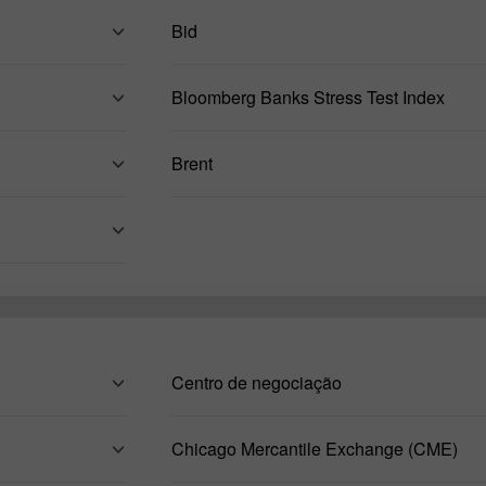
Bid
Bloomberg Banks Stress Test Index
Brent
Abrir uma Conta
Centro de negociação
de
Abrir uma Conta
Demonstração
Real
Chicago Mercantile Exchange (CME)
Abrir
Abrir