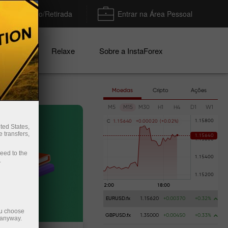
Depósito/Retirada
Entrar na Área Pessoal
nhas
Relaxe
Sobre a InstaForex
Moedas
Cripto
Ações
M5
M15
M30
H1
H4
D1
W1
C
1
.
1
5
6
4
0
+
0
.
0
0
0
2
0
(
+
0
.
0
2
%
)
ted States,
 transfers,
ceed to the
.
EURUSD.fx
1.15620
+0.00370
+0.32%
ou choose
GBPUSD.fx
1.35000
+0.00450
+0.33%
 anyway.