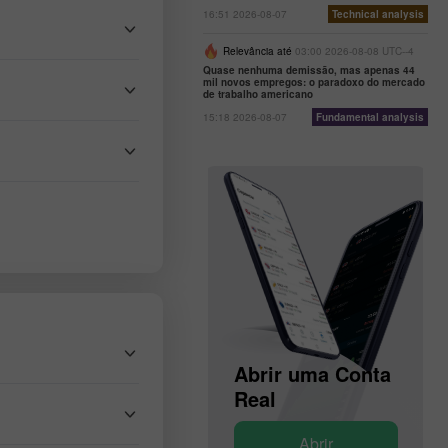
16:51 2026-08-07
Technical analysis
Relevância até
03:00 2026-08-08 UTC--4
Quase nenhuma demissão, mas apenas 44
mil novos empregos: o paradoxo do mercado
de trabalho americano
15:18 2026-08-07
Fundamental analysis
Abrir uma Conta
de
Abrir uma Conta
Demonstração
Real
Abrir
Abrir