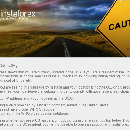
 instanânea da conta
Plataforma de negociação
ra Iniciantes
Para Investidores
Para Parceiros
Campa
ISITOR,
ess shows that you are currently located in the USA. If you are a resident of the Uni
ibited from using the services of InstaFintech Group including online trading, online
drawal of funds, etc.
epts and
k you are seeing this message by mistake and your location is not the US, kindly pro
et. The
herwise, you must leave the website in order to comply with government restrictions
g it
ur IP address show your location as the USA?
inition
sing a VPN provided by a hosting company based in the United States;
e
oes not have proper WHOIS records;
ey emerge.
occurred in the WHOIS geolocation database.
irm whether you are a US resident or not by clicking the relevant button below. If y
ption, being a US resident, you will not be able to open an account with InstaForex