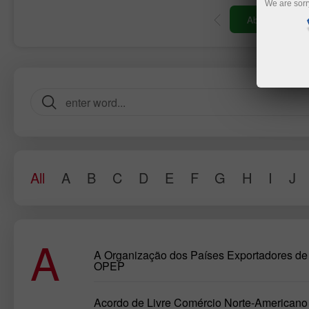
We are sorr
Abrir conta de
All
A
B
C
D
E
F
G
H
I
J
A
A Organização dos Países Exportadores de 
OPEP
Acordo de Livre Comércio Norte-Americano