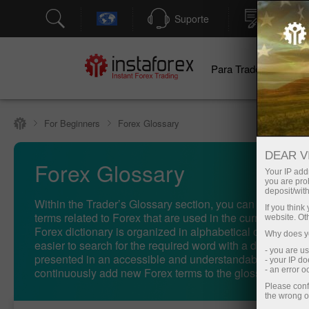
Suporte
Abertura
Para Traders
Pa
For Beginners
Forex Glossary
DEAR V
Forex Glossary
Your IP addr
you are proh
deposit/with
Within the Trader’s Glossary section, you can find conc
If you thin
terms related to Forex that are used in the currency mark
website. Ot
Forex dictionary is organized in alphabetical order, makin
Why does yo
easier to search for the required word with a detailed def
- you are u
presented in an accessible and understandable form. W
- your IP d
continuously add new Forex terms to the glossary as th
- an error 
Please conf
the wrong o