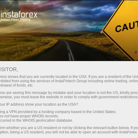
Начинающим
Форекс Глоссарий
ISITOR,
Форекс Глоссарий
ess shows that you are currently located in the USA. If you are a resident of the Uni
ibited from using the services of InstaFintech Group including online trading, online
drawal of funds, etc.
В разделе Глоссарий трейдера приведены
k you are seeing this message by mistake and your location is not the US, kindly pro
понятия и термины Форекс, которыми
herwise, you must leave the website in order to comply with government restrictions
оперируют на валютном рынке. Словарь
ur IP address show your location as the USA?
Форекс составлен в алфавитном порядке,
sing a VPN provided by a hosting company based in the United States;
что облегчает поиск необходимого слова с
oes not have proper WHOIS records;
occurred in the WHOIS geolocation database.
подробным определением, изложенным в
доступной и понятной форме. Новые
irm whether you are a US resident or not by clicking the relevant button below. If y
ption, being a US resident, you will not be able to open an account with InstaForex
Форекс-термины мы добавляем в глоссарий