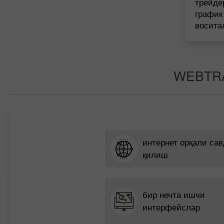
трейд
графи
восита
WEBTR
интернет орқали сав
қилиш
бир нечта ишчи
интерфейслар