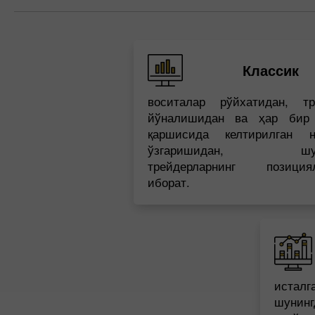
Классик
воситалар рўйхатидан, тр
йўналишидан ва ҳар бир 
қаршисида келтирилган н
ўзгаришидан, шуни
трейдерларнинг позициял
иборат.
истал
шуни