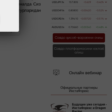
 Веб-терминалда Сиз
USDJPY.fx
157.805
-0.629
-0.40%
арининг турларидан
USDCHF.fx
0.80800
-0.00420
-0.52%
USDCAD.fx
1.39410
-0.00720
-0.51%
AUDUSD.fx
0.70660
+0.00340
+0.48%
рсиялари
Савдо ҳисоб-варағини очиш
Савдо платформасини юклаб
олиш
Онлайн вебинар
Официальные партнеры
ИнстаФорекс
Будущее уже сегодня -
ИнстаФорекс и Dragon
Racing