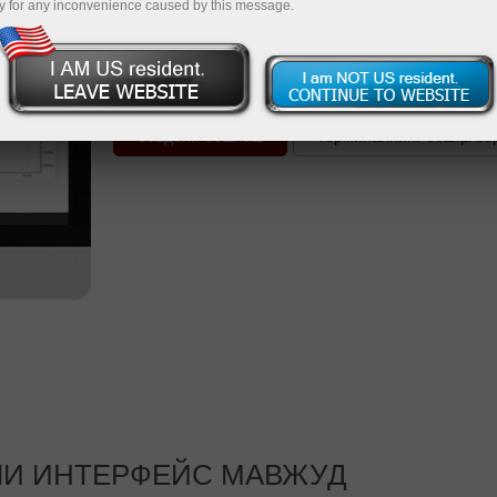
y for any inconvenience caused by this message.
функционал ва воситалар тўпламига эга.
барча савдо воситалари ва ҳисоб-варақл
фойдаланишгиз мумкин.
Савдони бошлаш
Терминалнинг бошқа ве
ЧИ ИНТЕРФЕЙС МАВЖУД