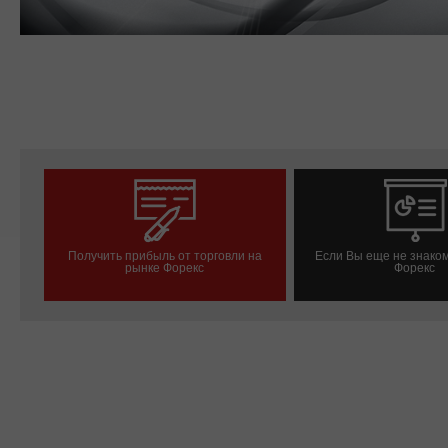
Получить прибыль от торговли на
Если Вы еще не знако
рынке Форекс
Форекс
Савдо ҳисоб-варағини очиш
Демо-ҳисоб-варағ