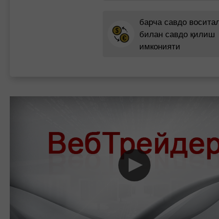
барча савдо восита
билан савдо қилиш
имконияти