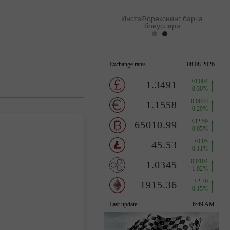
ИнстаФорекснинг барча
бонуслари