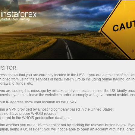
Ҳисоб-варағини тез очиш
Савдо платформаси
Энди иш
шлаётганлар
Инвесторлар учун
Ҳамкорлар учун
Промоак
учун
лиш
О ҚИЛИШ
ISITOR,
ҳисоб-варағини очиш
ess shows that you are currently located in the USA. If you are a resident of the Uni
ibited from using the services of InstaFintech Group including online trading, online
drawal of funds, etc.
ER САВДО ТЕРМИНАЛИ
k you are seeing this message by mistake and your location is not the US, kindly pro
herwise, you must leave the website in order to comply with government restrictions
ur IP address show your location as the USA?
WebTrader – бу ИнстаФорексдан янги
sing a VPN provided by a hosting company based in the United States;
oes not have proper WHOIS records;
мижозларга Forex, CFD ва Futures молия
occurred in the WHOIS geolocation database.
фаолиятини интернет-браузерда бевоси
irm whether you are a US resident or not by clicking the relevant button below. If y
ption, being a US resident, you will not be able to open an account with InstaForex
имкон беради. Десктоп версияларга 