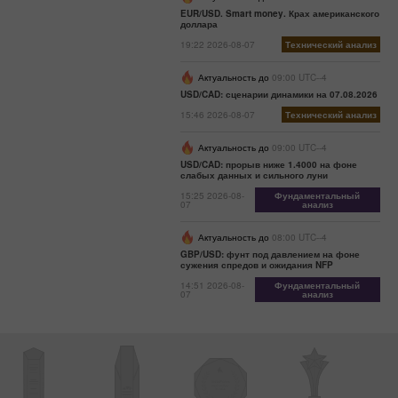
EUR/USD. Smart money. Крах американского
доллара
19:22 2026-08-07
Технический анализ
Актуальность до
09:00 UTC--4
USD/CAD: сценарии динамики на 07.08.2026
15:46 2026-08-07
Технический анализ
Актуальность до
09:00 UTC--4
USD/CAD: прорыв ниже 1.4000 на фоне
слабых данных и сильного луни
15:25 2026-08-
Фундаментальный
07
анализ
Актуальность до
08:00 UTC--4
GBP/USD: фунт под давлением на фоне
сужения спредов и ожидания NFP
14:51 2026-08-
Фундаментальный
07
анализ