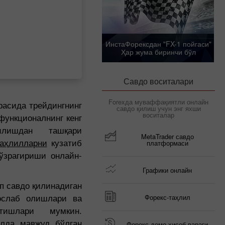
ИнстаФорексдан "FX-1 пойгаси"
Ҳар жума биринчи бўл
Савдо воситалари
Forexда муваффақиятли онлайн
расида трейдингнинг
савдо қилиш учун энг яхши
воситалар
функционалнинг кенг
лишдан ташқари
MetaTrader савдо
таҳлилларни
кузатиб
платформаси
ўзрагириши онлайн-
Графики онлайн
п савдо қилинадиган
ослаб олишлари ва
Форекс-таҳлил
атишлари мумкин.
лда мавжуд бўлган
Форекс демо ҳисоб-варағи