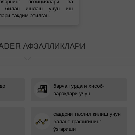
ерларнинг позициялари ва
к билан ишлаш учун иш
лари тақдим этилган.
ADER АФЗАЛЛИКЛАРИ
до
барча турдаги ҳисоб-
варақлари учун
савдони таҳлил қилиш учун
баланс графигининг
ўзгариши