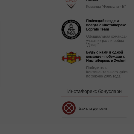
Команда "Формулы - Е"
Побеждай везде и
всегда с ИнстаФорекс
Loprais Team
Официальная команда-
участник ралли-рейда
"Дакар"
Будь с нами в одной
команде - побеждай с
ИнстаФорекс и Zvolen!
Победитель
Континентального кубка
по хоккею 2005 года
ИнстаФорекс бонуслари
Бонус 30%
Бахтли депозит
Клуб бонуси