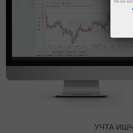
We are sorr
УЧТА ИШ