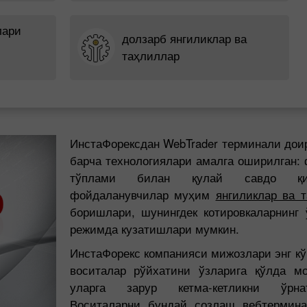
лари
долзарб янгиликлар ва
таҳлиллар
ИнстаФорексдан WebTrader терминали дои
барча технологиялари амалга оширилган: 
тўплами билан қулай савдо қи
фойдаланувчилар муҳим
янгиликлар ва 
боришлари, шунингдек котировкаларнинг 
режимда кузатишлари мумкин.
ИнстаФорекс компанияси мижозлари энг кў
воситалар рўйхатини ўзларига қўлда м
уларга зарур кетма-кетликни ўрн
Воситаларни бундай созлаш вебтермина