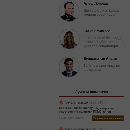
Алеш Лопрайс
Дакар раллиси кумуш
медали совриндори.
Юлия Ефимова
2012 ва 2016 йилларда
Олимпия ўйинларининг
уч карра совриндори
Вишванатан Ананд
15-й чемпион мира по
шахматам
Лучшая аналитика
Актуальность до
13:00 UTC--4
GBP/USD. Smart money. Надеждам на
ужесточение политики FOMC конец
19:42 2026-08-07
Технический анализ
Актуальность до
13:00 UTC--4