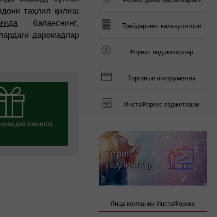
вдони таҳлил қилиш
ғида
баланснинг,
Трейдернинг калькулятори
лардаги даромадлар
Форекс индикаторлар
Торговые инструменты
ИнстаФорекс гаджетлари
усов для клиентов
Тирик
таҳлиллар
ь свой бонус
Лица компании ИнстаФорекс