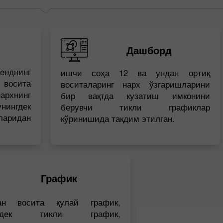
Дашборд
енднинг
ишчи соҳа 12 ва ундан ортиқ
восита
воситаларинг нарх ўзгаришларини
архнинг
бир вақтда кузатиш имконини
нгдек
берувчи тикли графиклар
аридан
кўринишида тақдим этилган.
График
Бонус 30%
Бахтли депозит
ган восита қулай график,
Клуб бонуси
нгдек тикли график,