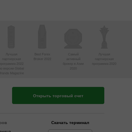
Лучшая
Best Forex
Самый
Лучшая
партнерская
Broker 2022
активный
партнерская
программа 2022
брокер в Азии
программа 2020
по версии Global
2020
Brands Magazine
Открыть торговый счет
ров
Скачать терминал
аница