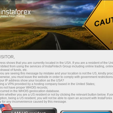
Ҳисоб-варағини тез очиш
Савдо платформаси
Энди иш
шлаётганлар
Инвесторлар учун
Ҳамкорлар учун
Промоак
учун
ТОП 5 ТРЕЙДЕРЛАР
ISITOR,
ess shows that you are currently located in the USA. If you are a resident of the Uni
г яхши бешта ҳисоб-варақларини ForexCopy тизимида б
ibited from using the services of InstaFintech Group including online trading, online
drawal of funds, etc.
иция киритиш учун таклиф этамиз.
k you are seeing this message by mistake and your location is not the US, kindly pro
herwise, you must leave the website in order to comply with government restrictions
ur IP address show your location as the USA?
sing a VPN provided by a hosting company based in the United States;
oes not have proper WHOIS records;
ексдаги
Фақ
Кўп пул ишлаб
occurred in the WHOIS geolocation database.
irm whether you are a US resident or not by clicking the relevant button below. If y
инчи
топишни
бо
ption, being a US resident, you will not be able to open an account with InstaForex
y for any inconvenience caused by this message.
хоҳлайсизми?
бил
амларингизни
нг!