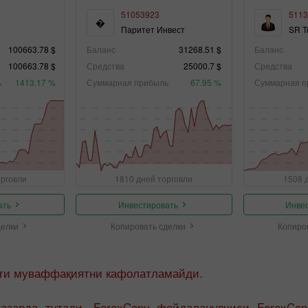
51053923
5113
�
Паритет Инвест
SR T
100663.78 $
Баланс
31268.51 $
Баланс
100663.78 $
Средства
25000.7 $
Средства
ь
1413.17 %
Суммарная прибыль
67.95 %
Суммарная п
орговли
1810 дней торговли
1508 
ать
Инвестировать
Инве
делки
Копировать сделки
Копиро
аги муваффақиятни кафолатламайди.
назарда тутади. ForexCopy фойдаланувчиси ForexCo