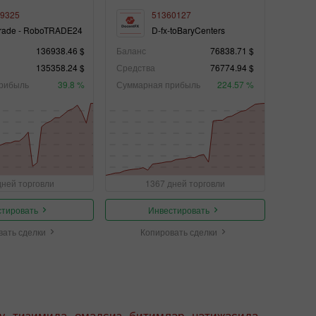
9325
51360127
rade - RoboTRADE24
D-fx-toBaryCenters
136938.46 $
Баланс
76838.71 $
135358.24 $
Средства
76774.94 $
рибыль
39.8 %
Суммарная прибыль
224.57 %
дней торговли
1367 дней торговли
стировать
Инвестировать
вать сделки
Копировать сделки
py тизимида омадсиз битимлар натижасида