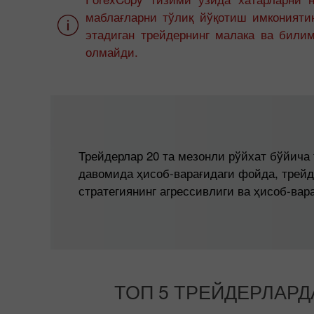
маблағларни тўлиқ йўқотиш имконияти
этадиган трейдернинг малака ва били
олмайди.
Трейдерлар 20 та мезонли рўйхат бўйича 
давомида ҳисоб-варағидаги фойда, трейд
стратегиянинг агрессивлиги ва ҳисоб-ва
ТОП 5 ТРЕЙДЕРЛАР