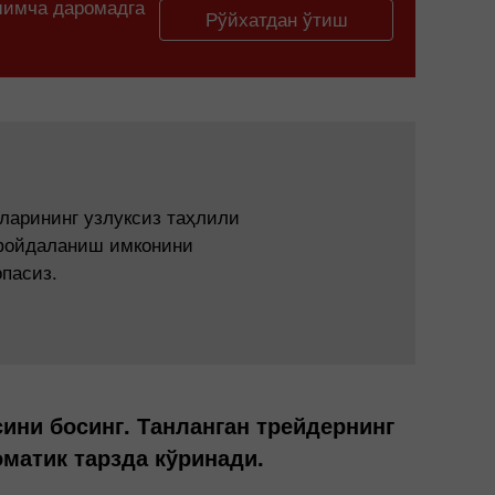
шимча даромадга
Рўйхатдан ўтиш
ларининг узлуксиз таҳлили
 фойдаланиш имконини
опасиз.
ини босинг. Танланган трейдернинг
матик тарзда кўринади.