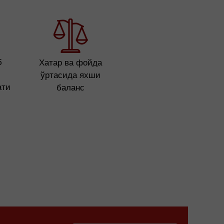
б
Хатар ва фойда
ўртасида яхши
ати
баланс