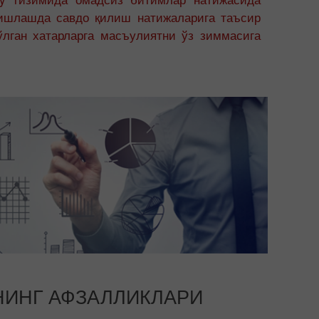
 ишлашда савдо қилиш натижаларига таъсир
ўлган хатарларга масъулиятни ўз зиммасига
НИНГ АФЗАЛЛИКЛАРИ