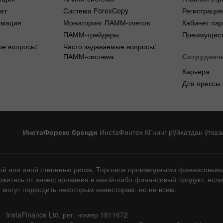
ет
Система ForexCopy
Регистраци
рмация
Мониторинг ПАММ-счетов
Кабинет па
ПАММ-трейдеры
Преимущест
ые вопросы:
Часто задаваемые вопросы:
ПАММ-система
Сотруднич
Карьера
Для прессы
ИнстаФорекс бренди
ИнстаФинтех КГнинг рўйхатдан ўтказ
той или иной степенью риска. Торговля производными финансовым
ержитесь от инвестирования в какой-либо финансовый продукт, есл
й могут подходить некоторым инвесторам, но не всем.
InstaFinance Ltd, рег. номер 1811672