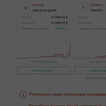
8083448
22186610
S
T
Safe global growth
TradeSun
Баланс
511934.52 $
Баланс
Средства
512655.52 $
Средства
Суммарная прибыль
360.44 %
Суммарная прибыл
3933 дней торговли
1004 дней т
Инвестировать
Инвестиров
Копировать с
Ўтмишдаги савдо натижалари келажакд
ForexCopy тизими ўзида хатарларни 