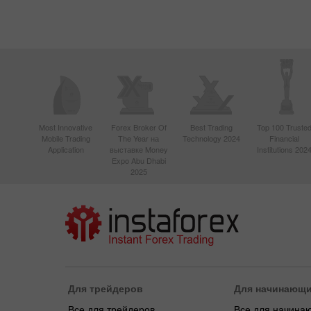
Most Innovative
Forex Broker Of
Best Trading
Top 100 Truste
Mobile Trading
The Year на
Technology 2024
Financial
Application
выставке Money
Institutions 202
Expo Abu Dhabi
2025
Для трейдеров
Для начинающ
Все для трейдеров
Все для начина