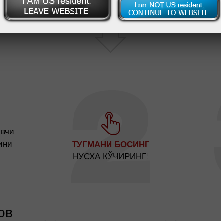
увчи
ини
ТУГМАНИ БОСИНГ
НУСХА КЎЧИРИНГ!
ов