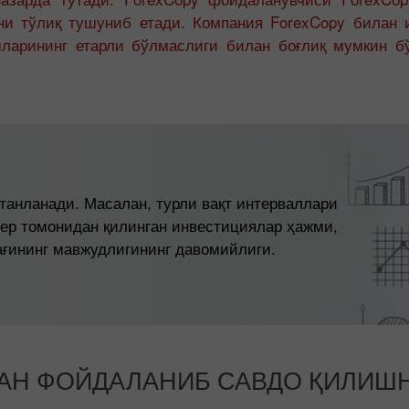
ни тўлиқ тушуниб етади. Компания ForexCopy билан
мларининг етарли бўлмаслиги билан боғлиқ мумкин б
танланади. Масалан, турли вақт интерваллари
ер томонидан қилинган инвестициялар ҳажми,
рағининг мавжудлигининг давомийлиги.
ДАН ФОЙДАЛАНИБ САВДО ҚИЛИШ