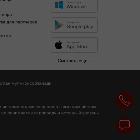
я
ртнера
ва для партнеров
ество
Смотреть еще...
илган мулки ҳисобланади
и инструментами сопряжена с высоким риском
и не понимаете его природу и истинный уровень