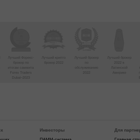
d
Лучший Форекс-
Лучший крипто
Лучший брокер
Лучший брокер
брокер по
брокер 2022
по
2022 в
4
итогам саммита
обслуживанию
Латинской
Forex Traders
2022
Америке
Dubai–2023
их
Инвесторы
Для партне
ющих
ПАММ-система
Главная стр