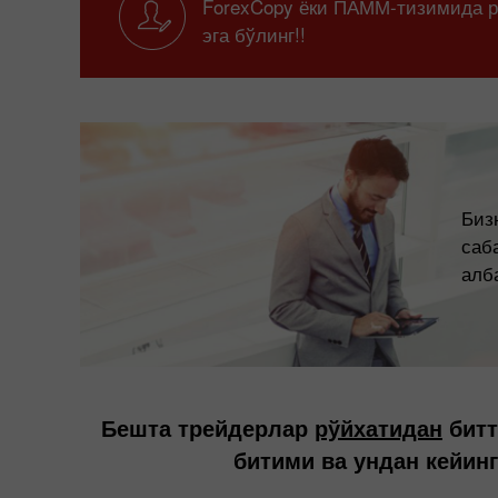
ForexCopy ёки ПАММ-тизимида рў
эга бўлинг!!
Биз
саб
алб
Бешта трейдерлар
рўйхатидан
битт
битими ва ундан кейин