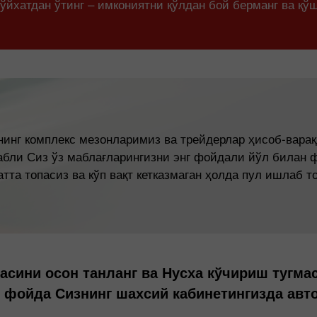
йхатдан ўтинг – имкониятни қўлдан бой берманг ва қў
нинг комплекс мезонларимиз ва трейдерлар ҳисоб-варақ
абли Сиз ўз маблағларингизни энг фойдали йўл билан
атта топасиз ва кўп вақт кетказмаган ҳолда пул ишлаб т
асини осон танланг ва Нусха кўчириш тугмас
г фойда Сизнинг шахсий кабинетингизда авто