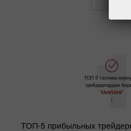
ТОП 5 таликка кири
трейдерлардан бир
ТАНЛАНГ
!
ТОП-5 прибыльных трейдер