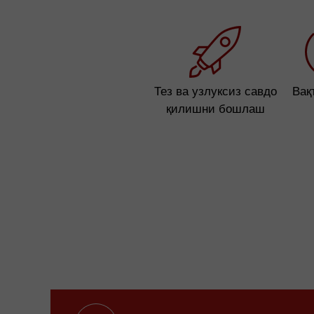
Тез ва узлуксиз савдо
Вақ
қилишни бошлаш