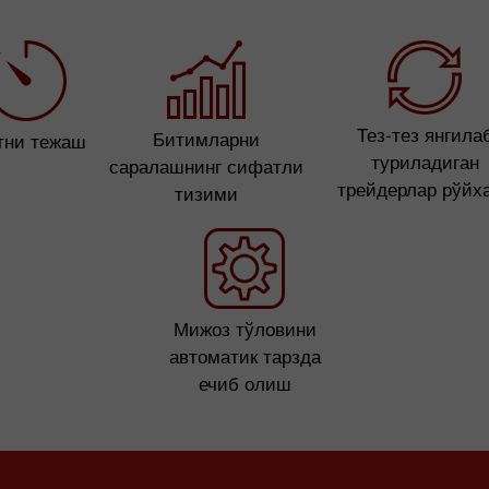
Тез-тез янгила
Битимларни
тни тежаш
туриладиган
саралашнинг сифатли
трейдерлар рўйх
тизими
Мижоз тўловини
автоматик тарзда
ечиб олиш