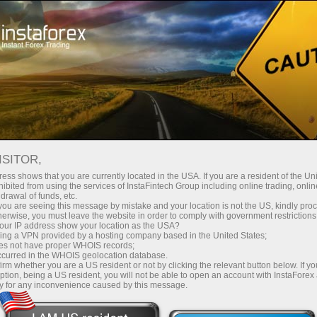
LE TOP 5 DES TRADERS
ISITOR,
ess shows that you are currently located in the USA. If you are a resident of the Uni
Nous voudrions porter à votre attention less cinq meilleurs
ibited from using the services of InstaFintech Group including online trading, online
drawal of funds, etc.
comptes qui copient des transactions sur le système
k you are seeing this message by mistake and your location is not the US, kindly pro
ForexCopy ou qui effectuent des investissements à travers
herwise, you must leave the website in order to comply with government restrictions
ur IP address show your location as the USA?
le système PAMM.
sing a VPN provided by a hosting company based in the United States;
oes not have proper WHOIS records;
occurred in the WHOIS geolocation database.
irm whether you are a US resident or not by clicking the relevant button below. If y
ption, being a US resident, you will not be able to open an account with InstaForex
y for any inconvenience caused by this message.
Vous faites
vos
premiers pas