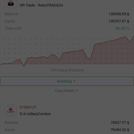
SR Trade - RoboTRADE24
Balance
136938.69 $
Equity
135337.67 $
Total profit
40.02 %
1510 days of trading
Investing
Copy trades
51360127
D-fx-toBaryCenters
Balance
76837.07 $
Equity
76494.52 $