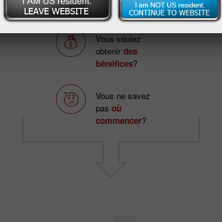
sur le Forex?
Vous voulez
obtenir
des
?
bénéfices
Vous ne savez
pas
où
?
commencer