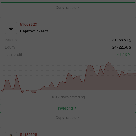
Copy trades
51053923
�
Паритет Инвест
Balance
31268.51 $
Equity
24722.66 $
Total profit
66.13 %
1812 days of trading
Investing
Copy trades
51139325