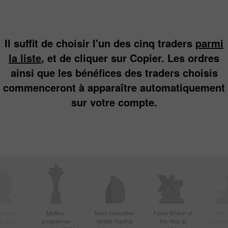
Il suffit de choisir l'un des cinq traders
parmi
la liste
, et de cliquer sur Copier. Les ordres
ainsi que les bénéfices des traders choisis
commenceront à apparaître automatiquement
sur votre compte.
le plus
Meilleur
Most Innovative
Forex Broker of
Best
sie 2020
programme
Mobile Trading
the Year at
Techno