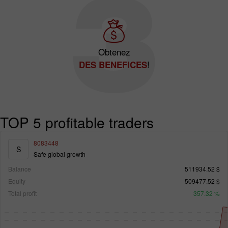
Obtenez
!
DES BENEFICES
TOP 5 profitable traders
8083448
S
Safe global growth
Balance
511934.52 $
Equity
509477.52 $
Total profit
357.32 %