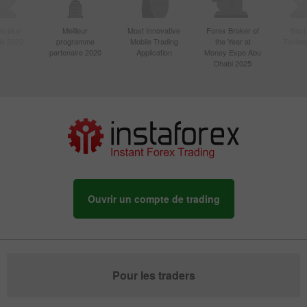
le plus
Meilleur
Most Innovative
Forex Broker of
Best
sie 2020
programme
Mobile Trading
the Year at
Techno
partenaire 2020
Application
Money Expo Abu
Dhabi 2025
Ouvrir un compte de trading
Pour les traders