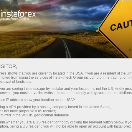
À propos de la société InstaForex
Historique
ISITOR,
Histoire de la société
ess shows that you are currently located in the USA. If you are a resident of the Uni
ibited from using the services of InstaFintech Group including online trading, online
drawal of funds, etc.
InstaForex was founded in 2007 by the
k you are seeing this message by mistake and your location is not the US, kindly pro
InstaFintech group of companies. After the
herwise, you must leave the website in order to comply with government restrictions
registration, the broker signed contracts with
ur IP address show your location as the USA?
MetaQuotes Software, the leading provider of
sing a VPN provided by a hosting company based in the United States;
online trading software, and the largest news
oes not have proper WHOIS records;
occurred in the WHOIS geolocation database.
providers, like eSignal, Reuters, etc. In the first
months of its activity, the broker entered into an
irm whether you are a US resident or not by clicking the relevant button below. If y
ption, being a US resident, you will not be able to open an account with InstaForex
agreement with large Western counterparties