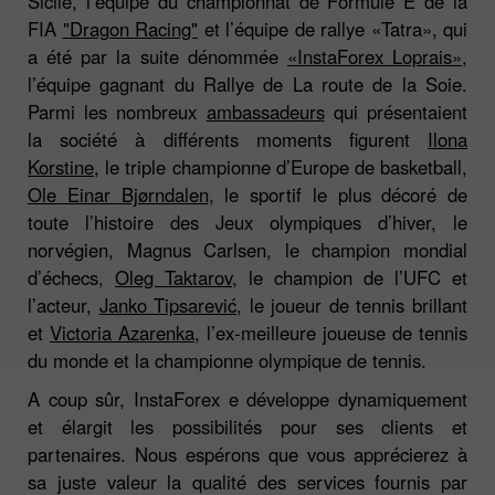
Sicile, l’équipe du championnat de Formule E de la
FIA
"Dragon Racing"
et l’équipe de rallye «Tatra», qui
a été par la suite dénommée
«InstaForex Loprais»
,
l’équipe gagnant du Rallye de La route de la Soie.
Parmi les nombreux
ambassadeurs
qui présentaient
la société à différents moments figurent
Ilona
Korstine
, le triple championne d’Europe de basketball,
Ole Einar Bjørndalen
, le sportif le plus décoré de
toute l’histoire des Jeux olympiques d’hiver, le
norvégien, Magnus Carlsen, le champion mondial
d’échecs,
Oleg Taktarov
, le champion de l’UFC et
l’acteur,
Janko Tipsarević
, le joueur de tennis brillant
et
Victoria Azarenka
, l’ex-meilleure joueuse de tennis
du monde et la championne olympique de tennis.
A coup sûr, InstaForex e développe dynamiquement
et élargit les possibilités pour ses clients et
partenaires. Nous espérons que vous apprécierez à
sa juste valeur la qualité des services fournis par