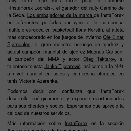
rally Tatra, que más tarde pasó a llamarse
«InstaForex Loprais»
, el ganador del rally Camino de
la Seda.
Los embajadores de la marca
de InstaForex
en diferentes períodos incluyen a la campeona
múltiple europea en basketball
Ilona Korstin
, al atleta
más condecorado en los juegos de invierno
Ole Einar
Bjørndalen
, al gran maestro noruego de ajedrez y
actual campeón mundial de ajedrez Magnus Carlsen,
al campeón del MMA y actor
Oleg Taktarov
, al
talentoso tenista
Janko Tipsarević
, así como a la N.º1
a nivel mundial en solos y campeona olímpica en
tenis
Victoria Azarenka
.
Podemos decir con confianza que InstaForex
desarrolla enérgicamente y expande oportunidades
para sus clientes y socios. Esperamos que aprecie la
calidad de nuestros servicios.
Más información sobre
InstaForex
en la sección
Acerca de nosotros
de la página web.