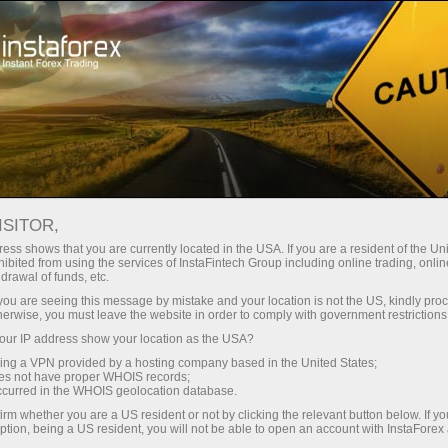
Acerca de InstaForex
Historia
ISITOR,
Historia de InstaForex
ess shows that you are currently located in the USA. If you are a resident of the Uni
ibited from using the services of InstaFintech Group including online trading, online
drawal of funds, etc.
InstaForex fue fundada en 2007 por el grupo de
k you are seeing this message by mistake and your location is not the US, kindly pro
empresas InstaFintech. Después del registro, el
herwise, you must leave the website in order to comply with government restrictions
bróker firmó contratos con MetaQuotes
ur IP address show your location as the USA?
Software, el proveedor líder de software de
sing a VPN provided by a hosting company based in the United States;
comercio en línea, y los principales
oes not have proper WHOIS records;
occurred in the WHOIS geolocation database.
proveedores de noticias, como eSignal,
Reuters, etc. En los primeros meses de su
irm whether you are a US resident or not by clicking the relevant button below. If y
ption, being a US resident, you will not be able to open an account with InstaForex
actividad, el bróker celebró un acuerdo con