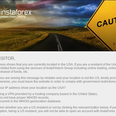
Para operadores
Condiciones comerciales
Instrumentos comerciales
EURUSD.FX
ISITOR,
ess shows that you are currently located in the USA. If you are a resident of the Uni
ibited from using the services of InstaFintech Group including online trading, online
EURUSD.fx
drawal of funds, etc.
k you are seeing this message by mistake and your location is not the US, kindly pro
herwise, you must leave the website in order to comply with government restrictions
1.15229
(
%)
06 Aug 2026 18:29
ur IP address show your location as the USA?
sing a VPN provided by a hosting company based in the United States;
oes not have proper WHOIS records;
Comprar
Vender
occurred in the WHOIS geolocation database.
irm whether you are a US resident or not by clicking the relevant button below. If y
1.15229
1.15219
ption, being a US resident, you will not be able to open an account with InstaForex