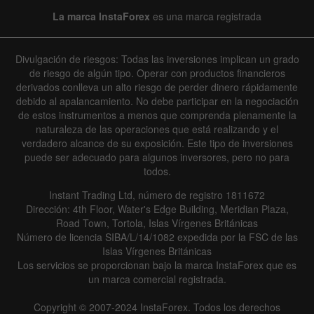
La marca InstaForex
es una marca registrada
6 August 2025 - 6 August 2026
|
|
1 year
/
2 years
/
3 years
/
4 years
Actual
Forecast
Previous
Line
Bar
Divulgación de riesgos: Todas las inversiones implican un grado
de riesgo de algún tipo. Operar con productos financieros
derivados conlleva un alto riesgo de perder dinero rápidamente
debido al apalancamiento. No debe participar en la negociación
de estos instrumentos a menos que comprenda plenamente la
naturaleza de las operaciones que está realizando y el
verdadero alcance de su exposición. Este tipo de inversiones
puede ser adecuado para algunos inversores, pero no para
Data not found
todos.
Instant Trading Ltd, número de registro 1811672
Dirección: 4th Floor, Water's Edge Building, Meridian Plaza,
Road Town, Tortola, Islas Vírgenes Británicas
Details about the event
Número de licencia SIBA/L/14/1082 expedida por la FSC de las
Islas Vírgenes Británicas
History
Los servicios se proporcionan bajo la marca InstaForex que es
un marca comercial registrada.
Date
Actual
Forecast
Previous
Copyright © 2007-2024 InstaForex. Todos los derechos