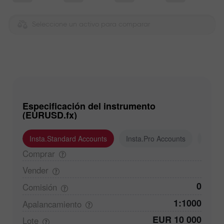
Seleccione un activo para comparar
Especificación del instrumento
(EURUSD.fx)
Insta.Standard Accounts
Insta.Pro Accounts
Insta
Comprar
Vender
0
Comisión
1:1000
Apalancamiento
EUR 10 000
Lote