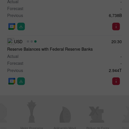
Actual
-
Forecast
-
Previous
6,738B
USD
20:30
Reserve Balances with Federal Reserve Banks
Actual
-
Forecast
-
Previous
2.944T
r Más
Mejor Programa
Aplicación Móvil
Bróker de Forex
Best