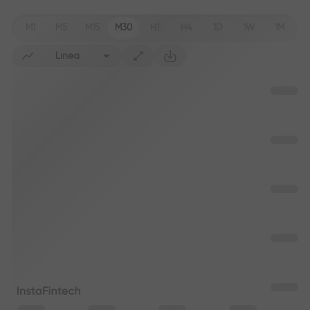
M1
M5
M15
M30
H1
H4
1D
1W
1M
Línea