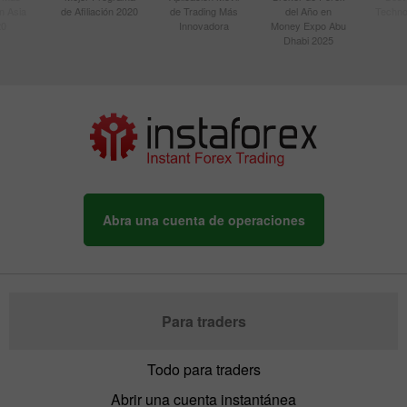
n Asia
de Afiliación 2020
de Trading Más
del Año en
Techno
20
Innovadora
Money Expo Abu
Dhabi 2025
Abra una cuenta de operaciones
Para traders
Todo para traders
Abrir una cuenta instantánea