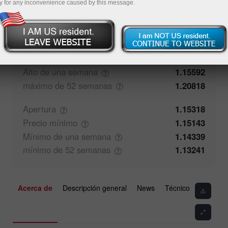
y for any inconvenience caused by this message.
50%
Comentarios de los operadores
50%
Cierre
1.15317
Precio
máximo
1.15592
Alto de una
semana
1.15592
máximo de 52
semanas
1.20818
Apertura
1.15318
Precio
mínimo
1.15143
Mínimo de una
semana
1.14339
mínimo de 52
semanas
1.13241
Acerca de
Descripción general
News
Técnico