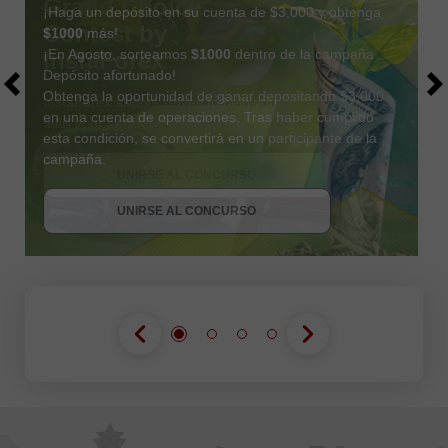
¡Haga un depósito en su cuenta de $3,000 y obtenga
$1000
más!
¡En Agosto, sorteamos
$1000
dentro de la campaña
Depósito afortunado!
Obtenga la oportunidad de ganar depositando $3,000
en una cuenta de operaciones. Tras haber cumplido
esta condición, se convertirá en un participante de la
OBTENER BONO
campaña.
UNIRSE AL CONCURSO
UNIRSE AL CONCURSO
UNIRSE AL CONCURSO