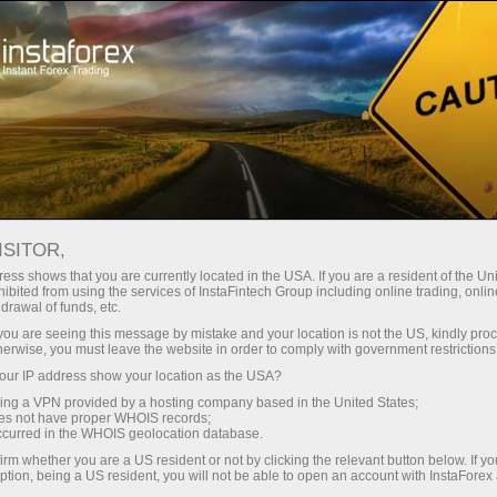
Para la prensa
ISITOR,
Preguntas del
ess shows that you are currently located in the USA. If you are a resident of the Uni
ibited from using the services of InstaFintech Group including online trading, online
periodista
drawal of funds, etc.
k you are seeing this message by mistake and your location is not the US, kindly pro
herwise, you must leave the website in order to comply with government restrictions
Estamos dispuestos a responderle a todas las
ur IP address show your location as the USA?
preguntas relacionadas al trabajo del grupo de
sing a VPN provided by a hosting company based in the United States;
compañías InstaFintech: comentarios, noticias,
oes not have proper WHOIS records;
entrevistas, fotografías, anuncios, hechos. Este
occurred in the WHOIS geolocation database.
servicio es disponible solo para periodistas y
irm whether you are a US resident or not by clicking the relevant button below. If y
ption, being a US resident, you will not be able to open an account with InstaForex
representantes de los medios de comunicación.