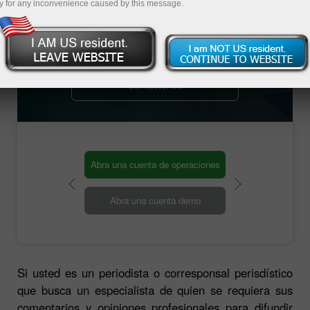
y for any inconvenience caused by this message.
Con todo gusto le brindaremos toda la
información necesaria en la forma más rápida
posible.
Contáctenos
Abra una cuenta de operaciones
Abra una cuenta demo
Si usted es un periodista o corresponsal perisdístico
que busca un especialista de quien se requiera sus
comentarios y opiniones profesionales para difundir