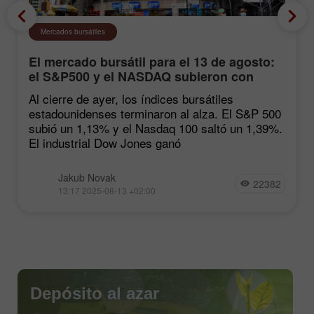
Mercados bursátiles
El mercado bursátil para el 13 de agosto:
el S&P500 y el NASDAQ subieron con
fuerza tras las estadísticas de inflación
Al cierre de ayer, los índices bursátiles
estadounidenses terminaron al alza. El S&P 500
subió un 1,13% y el Nasdaq 100 saltó un 1,39%.
El industrial Dow Jones ganó
Jakub Novak
22382
13:17 2025-08-13 +02:00
Depósito al azar