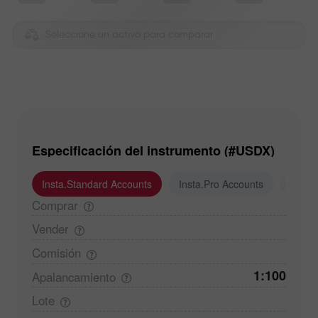
Seleccione un activo para comparar
Especificación del instrumento (#USDX)
Insta.Standard Accounts
Insta.Pro Accounts
Insta
Comprar
Vender
Comisión
1:100
Apalancamiento
Lote