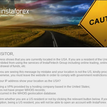
Para operadores
Condiciones comerciales
Instrumentos comerciales
#USDX
ISITOR,
ess shows that you are currently located in the USA. If you are a resident of the Uni
ibited from using the services of InstaFintech Group including online trading, online
USDX
drawal of funds, etc.
k you are seeing this message by mistake and your location is not the US, kindly pro
herwise, you must leave the website in order to comply with government restrictions
99.63
(
%)
07 Aug 2026 20:59
ur IP address show your location as the USA?
sing a VPN provided by a hosting company based in the United States;
oes not have proper WHOIS records;
Comprar
Vender
occurred in the WHOIS geolocation database.
irm whether you are a US resident or not by clicking the relevant button below. If y
99.63
99.57
ption, being a US resident, you will not be able to open an account with InstaForex