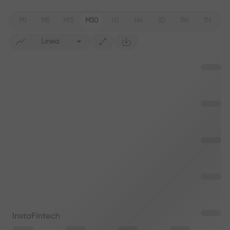
M1
M5
M15
M30
H1
H4
1D
1W
1M
Línea