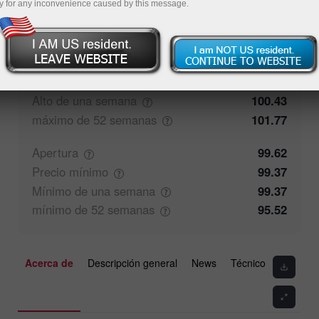
y for any inconvenience caused by this message.
100%
Comentarios de los operadores
0%
Cierre
99.63
Precio
máximo
99.97
Alto de una
semana
100.43
máximo de 52
semanas
101.77
Apertura
99.62
Precio
mínimo
99.37
Mínimo de una
semana
99.37
mínimo de 52
semanas
95.52
Acerca de
Descripción general
News
Técnico