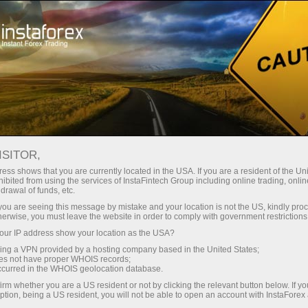
For Traders
Forex Analytics
InstaForex TV
ISITOR,
ess shows that you are currently located in the USA. If you are a resident of the Uni
ibited from using the services of InstaFintech Group including online trading, online
drawal of funds, etc.
k you are seeing this message by mistake and your location is not the US, kindly pro
herwise, you must leave the website in order to comply with government restrictions
ur IP address show your location as the USA?
sing a VPN provided by a hosting company based in the United States;
InstaForex TV
oes not have proper WHOIS records;
occurred in the WHOIS geolocation database.
Market analysis in focus
irm whether you are a US resident or not by clicking the relevant button below. If y
ption, being a US resident, you will not be able to open an account with InstaForex