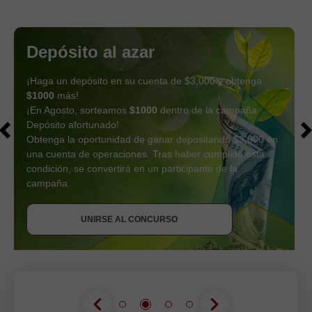
Depósito al azar
¡Haga un depósito en su cuenta de $3,000 y obtenga
$1000
más!
¡En Agosto, sorteamos
$1000
dentro de la campaña
Depósito afortunado!
Obtenga la oportunidad de ganar depositando $3,000 en
una cuenta de operaciones. Tras haber cumplido esta
condición, se convertirá en un participante de la
OBTENER BONO
campaña.
UNIRSE AL CONCURSO
UNIRSE AL CONCURSO
UNIRSE AL CONCURSO