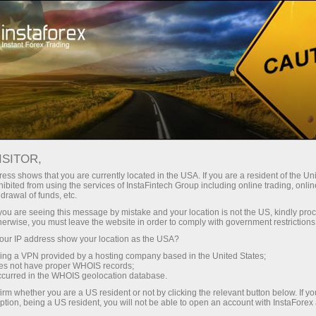
Para Operadores
Tipos de Cuentas
ISITOR,
Tipos de cuentas de
ess shows that you are currently located in the USA. If you are a resident of the Uni
ibited from using the services of InstaFintech Group including online trading, online
drawal of funds, etc.
trading
k you are seeing this message by mistake and your location is not the US, kindly pro
herwise, you must leave the website in order to comply with government restrictions
Cada tipo de cuenta ofrecida por InstaForex
ur IP address show your location as the USA?
sirve como una herramienta versátil para los
sing a VPN provided by a hosting company based in the United States;
oes not have proper WHOIS records;
traders que operan en los mercados financieros
occurred in the WHOIS geolocation database.
internacionales. Independientemente del tipo de
irm whether you are a US resident or not by clicking the relevant button below. If y
ption, being a US resident, you will not be able to open an account with InstaForex
cuenta elegido, tendrás acceso a todos los