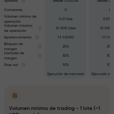
Spreads
desde 0.00006
desde 0.
Comisiones
0
0
Volumen mínimo de
0.01 lote
0.01 lo
operación
Volumen máximo
10 000 lotes
10 000 l
de operación
Apalancamiento
1:1-1:5000
1:1-1:5
Bloqueo de
25%
25%
margen
Llamada de
30%
30%
margen
Stop out
10%
10%
Ejecución de mercado
Ejecución de
Volumen mínimo de trading - 1 lote (~1