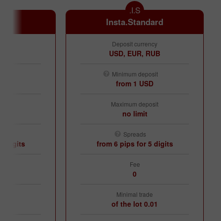
I.S.
ro
Insta.Standard
ency
Deposit currency
 RUB
USD, EUR, RUB
osit
Minimum deposit
USD
from 1 USD
osit
Maximum deposit
no limit
Spreads
5 digits
from 6 pips for 5 digits
Fee
0
de
Minimal trade
 of the lot
0.01 of the lot