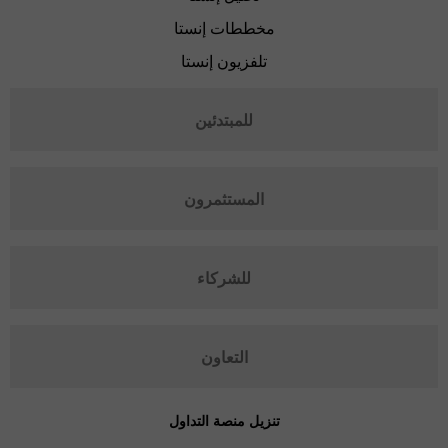
مخططات إنستا
تلفزيون إنستا
للمبتدئين
المستثمرون
للشركاء
التعاون
تنزيل منصة التداول