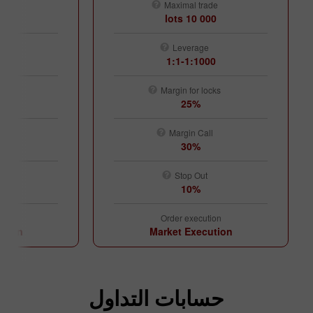
de
Maximal trade
ots
10 000 lots
Leverage
00
1:1-1:1000
cks
Margin for locks
25%
l
Margin Call
30%
Stop Out
10%
ion
Order execution
ution
Market Execution
حسابات التداول