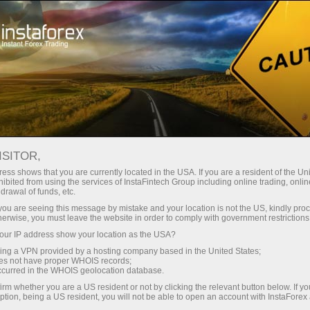
Account Types
For Traders
ISITOR,
Types of Forex Trading
ess shows that you are currently located in the USA. If you are a resident of the Uni
ibited from using the services of InstaFintech Group including online trading, online
Accounts with a
drawal of funds, etc.
k you are seeing this message by mistake and your location is not the US, kindly pro
Minimum Deposit
herwise, you must leave the website in order to comply with government restrictions
ur IP address show your location as the USA?
sing a VPN provided by a hosting company based in the United States;
Each type of account offered by InstaForex
oes not have proper WHOIS records;
represents a universal trading tool that helps to
occurred in the WHOIS geolocation database.
work on international financial markets.
irm whether you are a US resident or not by clicking the relevant button below. If y
Regardless of the chosen account type, you will
ption, being a US resident, you will not be able to open an account with InstaForex