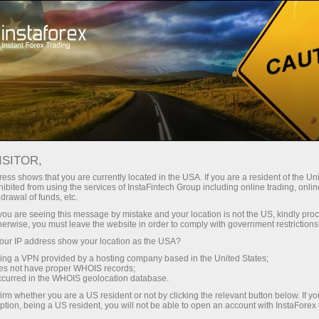
عن إنستافوركس
InstaForex مباشر
ISITOR,
ess shows that you are currently located in the USA. If you are a resident of the Uni
ibited from using the services of InstaFintech Group including online trading, online
drawal of funds, etc.
k you are seeing this message by mistake and your location is not the US, kindly pro
herwise, you must leave the website in order to comply with government restrictions
ur IP address show your location as the USA?
InstaForex مباشر
sing a VPN provided by a hosting company based in the United States;
oes not have proper WHOIS records;
occurred in the WHOIS geolocation database.
irm whether you are a US resident or not by clicking the relevant button below. If y
ption, being a US resident, you will not be able to open an account with InstaForex
فتح حساب تداول