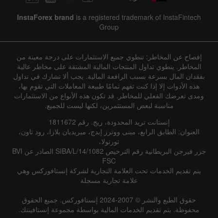
InstaForex brand
is a registered trademark of InstaFintech
Group
إفصاح عن المخاطر: تنطوي جميع الاستثمارات على درجة معينة من
المخاطر. ينطوي تداول المنتجات المالية المشتقة على مخاطر عالية
بفقدان المال بسرعة بسبب الرافعة المالية. يجب ألا تشارك في تداول
هذه الأدوات إلا إذا كنت تفهم تمامًا طبيعة المعاملات التي تقوم بها،
ومدى تعرضك الفعلي للمخاطر. قد تكون هذه الأنواع من الاستثمارات
مناسبة لبعض المستثمرين، لكنها ليست للجميع.
إنستانت تريد المحدودة، ريج. رقم 1811672
العنوان: الطابق الرابع، مبنى ووترز إيدج، ميريديان بلازا، رود تاون،
تورتولا،
جزر فيرجن البريطانية رقم الترخيص SIBA/L/14/1082 الصادر عن BVI
FSC
يتم تقديم الخدمات تحت العلامة التجارية لشركة إنستافوركس وهي
علامة تجارية مسجلة
حقوق الطبع والنشر © 2007-2024 إنستافوركس. جميع الحقوق
محفوظة. يتم تقديم الخدمات المالية بواسطة مجموعة إنستافينتك.