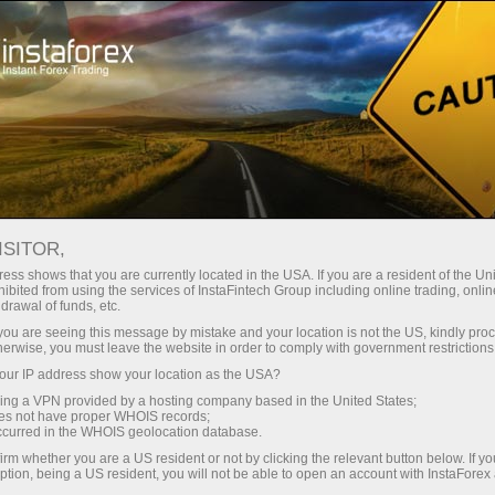
Про компанію
ІнстаФорекс наживо
ISITOR,
ess shows that you are currently located in the USA. If you are a resident of the Uni
ibited from using the services of InstaFintech Group including online trading, online
drawal of funds, etc.
k you are seeing this message by mistake and your location is not the US, kindly pro
herwise, you must leave the website in order to comply with government restrictions
ur IP address show your location as the USA?
ІнстаФорекс наживо
sing a VPN provided by a hosting company based in the United States;
oes not have proper WHOIS records;
occurred in the WHOIS geolocation database.
irm whether you are a US resident or not by clicking the relevant button below. If y
ption, being a US resident, you will not be able to open an account with InstaForex
Відкрити торговий рахунок