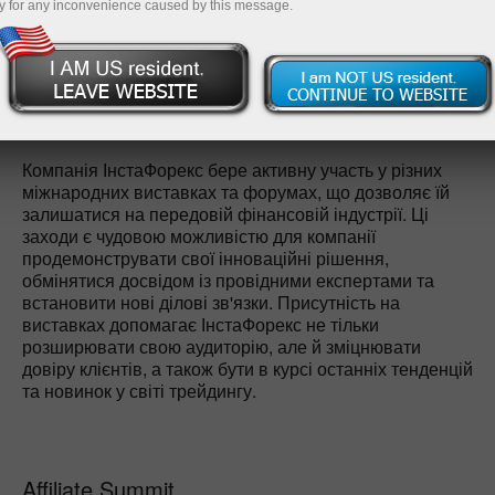
y for any inconvenience caused by this message.
Відкрити демо-рахунок
Компанія ІнстаФорекс бере активну участь у різних
міжнародних виставках та форумах, що дозволяє їй
залишатися на передовій фінансовій індустрії. Ці
заходи є чудовою можливістю для компанії
продемонструвати свої інноваційні рішення,
обмінятися досвідом із провідними експертами та
встановити нові ділові зв'язки. Присутність на
виставках допомагає ІнстаФорекс не тільки
розширювати свою аудиторію, але й зміцнювати
довіру клієнтів, а також бути в курсі останніх тенденцій
та новинок у світі трейдингу.
Affiliate Summit