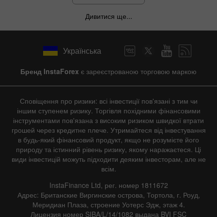
Дивитися ще...
Українська
Бренд InstaForex
є зареєстрованою торговою маркою
Сповіщення про ризики: всі інвестиції пов'язані з тим чи
іншим ступенем ризику. Торгівля похідними фінансовими
інструментами пов'язана з високим ризиком швидкої втрати
грошей через кредитне плече. Утримайтеся від інвестування
в будь-який фінансовий продукт, якщо не розумієте його
природу та істинний рівень ризику, якому наражаєтеся. Ці
види інвестицій можуть підходити деяким інвесторам, але не
всім.
InstaFinance Ltd, рег. номер 1811672
Адрес: Британские Виргинские острова, Тортола, г. Роуд,
Меридиан Плаза, строение Уотерс Эдж, этаж 4.
Лицензия номер SIBA/L/14/1082 выдана BVI FSC