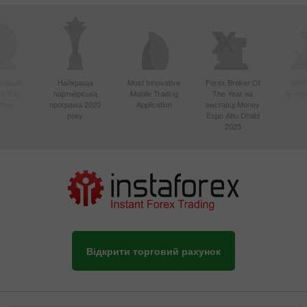
вніший
Найкраща
Most Innovative
Forex Broker Of
Best
в Азії
партнерська
Mobile Trading
The Year на
Techno
року
програма 2020
Application
виставці Money
року
Expo Abu Dhabi
2025
Відкрити торговий рахунок