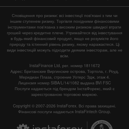
Сповіщення про ризики: всі інвестиції пов'язані з тим чи
іншим ступенем ризику. Торгівля похідними фінансовими
інструментами пов'язана з високим ризиком швидкої втрати
грошей через кредитне плече. Утримайтеся від інвестування
в будь-який фінансовий продукт, якщо не розумієте його
природу та істинний рівень ризику, якому наражаєтеся. Ці
види інвестицій можуть підходити деяким інвесторам, але не
всім.
InstaFinance Ltd, рег. номер 1811672
Адрес: Британские Виргинские острова, Тортола, г. Роуд,
Меридиан Плаза, строение Уотерс Эдж, этаж 4.
Лицензия номер SIBA/L/14/1082 выдана BVI FSC
Послуги надаються під брендом ІнстаФорекс, який є
зареєстрованою торговою маркою.
Copyright © 2007-2026 InstaForex. Всі права захищені.
Фінансові послуги надаються InstaFintech Group.