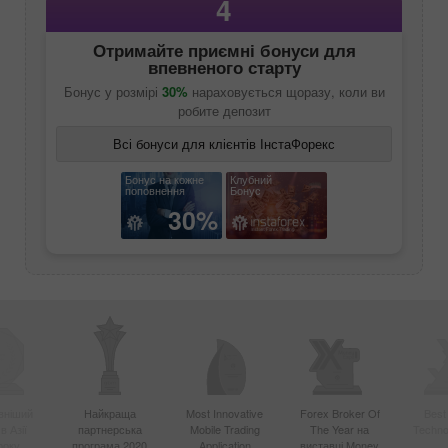
4
Отримайте приємні бонуси для
впевненого старту
Бонус у розмірі
30%
нараховується щоразу, коли ви
робите депозит
Всі бонуси для клієнтів ІнстаФорекс
Бонус на кожне
Клубний
поповнення
Бонус
30%
вніший
Найкраща
Most Innovative
Forex Broker Of
Best
в Азії
партнерська
Mobile Trading
The Year на
Techno
року
програма 2020
Application
виставці Money