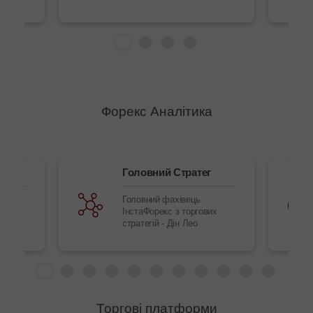
Форекс Аналітика
Головний Стратег
ргових
Головний фахівець
й
ІнстаФорекс з торгових
стратегій - Дін Лео
Торгові платформи