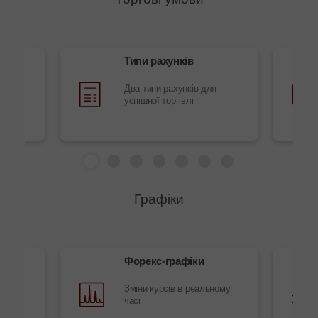
екс
Типи рахунків
т
Два типи рахунків для
успішної торгівлі
Графіки
Форекс-графіки
 в
Зміни курсів в реальному
часі