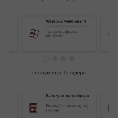
рі
Windows Metatrader 4
у
Торгова платформа
MetaTrader
Інструменти Трейдера
и
Калькулятор трейдера
Розрахуйте вартість пункту
урси,
і заставу
нлайн