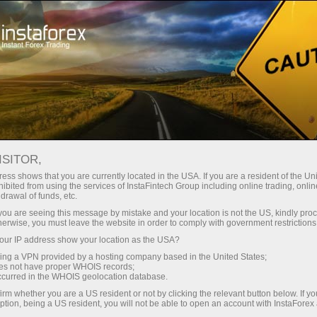
Трейдерам
ISITOR,
Трейдерам
ess shows that you are currently located in the USA. If you are a resident of the Uni
ibited from using the services of InstaFintech Group including online trading, online
ІнстаФорекс
drawal of funds, etc.
k you are seeing this message by mistake and your location is not the US, kindly pro
herwise, you must leave the website in order to comply with government restrictions
Розділ для тих, хто вже працює на ринку. Тут
ur IP address show your location as the USA?
представлений перелік наших сервісів,
sing a VPN provided by a hosting company based in the United States;
інструментів, торгових умов в компанії
oes not have proper WHOIS records;
ІнстаФорекс, бонусів, способи виведення та
occurred in the WHOIS geolocation database.
поповнення рахунку, аналітика, графіки,
irm whether you are a US resident or not by clicking the relevant button below. If y
ption, being a US resident, you will not be able to open an account with InstaForex
відеоогляди, гарячі новини, конкурси та акції,