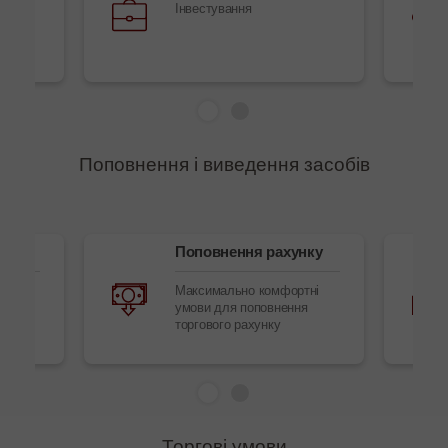
ання
Інвестування
Поповнення і виведення засобів
ів
Поповнення рахунку
обів
Максимально комфортні
умови для поповнення
торгового рахунку
Торгові умови