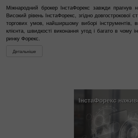
Міжнародний брокер ІнстаФорекс завжди прагнув на
Високий рівень ІнстаФорекс, згідно довгострокової с
торгових умов, найширшому виборі інструментів, ви
клієнта, швидкості виконання угод і багато в чому
ринку Форекс.
Детальніше
ІнстаФорекс нажив