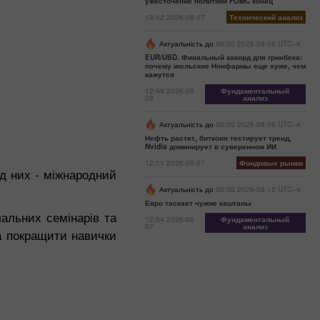
ужесточение политики FOMC конец
19:42 2026-08-07
Технический анализ
Актуальність до
06:00 2026-08-09 UTC--4
EUR/USD. Финальный аккорд для гринбека:
почему июльские Нонфармы еще хуже, чем
кажутся
12:49 2026-08-
Фундаментальный
08
анализ
Актуальність до
06:00 2026-08-09 UTC--4
Нефть растет, биткоин тестирует тренд,
Nvidia доминирует в суверенном ИИ
12:11 2026-08-07
Фондовые рынки
ед них - міжнародний
Актуальність до
06:00 2026-08-12 UTC--4
Евро таскает чужие каштаны
чальних семінарів та
12:54 2026-08-
Фундаментальный
07
анализ
а покращити навички