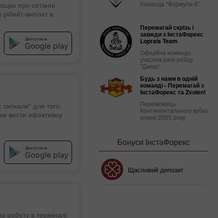
Команда "Формули-Е"
мацію про останні
і рібейт-виплат в
Перемагай скрізь і
завжди з ІнстаФорекс
Loprais Team
Офіційна команда-
учасник ралі-рейду
"Дакар"
Будь з нами в одній
команді - Перемагай з
ІнстаФорекс та Zvolen!
Переможець
сигнали" для того,
Континентального кубка
ам вести ефективну
хокею 2005 року
Бонуси ІнстаФорекс
Бонус 30%
Щасливий депозит
Клубний бонус
о роботу в терміналі