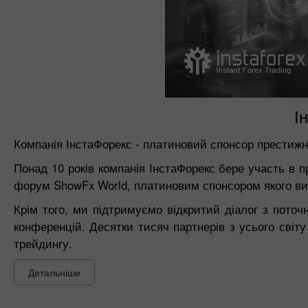
І
Компанія ІнстаФорекс - платиновий спонсор престиж
Понад 10 років компанія ІнстаФорекс бере участь в 
форум ShowFx World, платиновим спонсором якого ви
Крім того, ми підтримуємо відкритий діалог з поточ
конференцій. Десятки тисяч партнерів з усього сві
трейдингу.
Детальніше