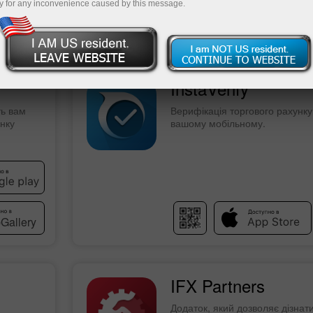
y for any inconvenience caused by this message.
Пополнит
InstaVerify
ть вам
Верифікація торгового рахунку
инку
вашому мобільному.
IFX Partners
Додаток, який дозволяє дізнат