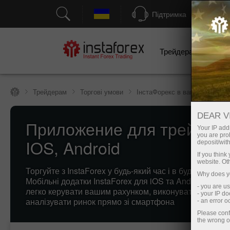
Підтримка
Трейдерам
П
Трейдерам
Торгові умови
ІнстаФорекс в вашому мобіл
DEAR V
Приложение для трейдинг
Your IP addr
you are proh
IOS, Android
deposit/with
If you thin
website. Ot
Торгуйте з InstaForex у будь-який час і в будь-якому мі
Why does yo
Мобільні додатки InstaForex для iOS та Android дозв
- you are u
легко керувати вашим рахунком, виконувати угоди та
- your IP d
аналізувати ринок прямо зі смартфона
- an error 
Please conf
the wrong o