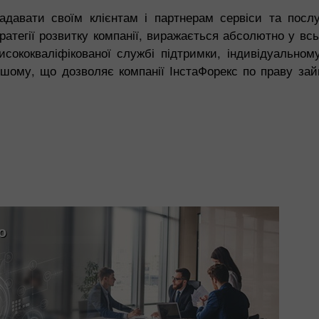
давати своїм клієнтам і партнерам сервіси та послу
тратегії розвитку компанії, виражається абсолютно у вс
сококваліфікованої службі підтримки, індивідуальному
 іншому, що дозволяє компанії ІнстаФорекс по праву за
о