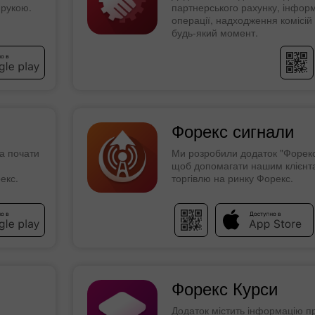
 рукою.
партнерського рахунку, інфор
операції, надходження комісій 
будь-який момент.
Форекс сигнали
а почати
Ми розробили додаток "Форекс 
щоб допомагати нашим клієнт
екс.
торгівлю на ринку Форекс.
Бонус 30%
Щасливий депозит
Форекс Курси
Клубний бонус
Додаток містить інформацію пр