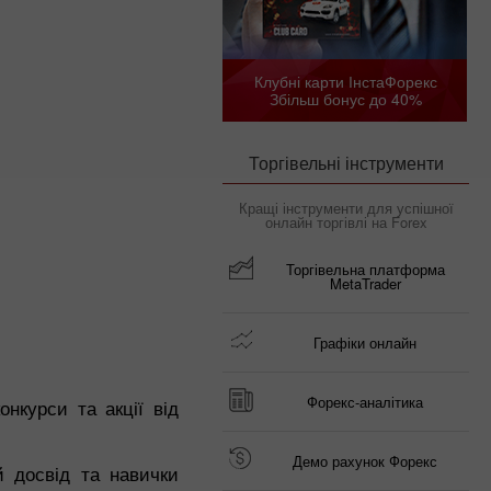
Клубні карти ІнстаФорекс
Збільш бонус до 40%
Торгівельні інструменти
Кращі інструменти для успішної
онлайн торгівлі на Forex
Торгівельна платформа
MetaTrader
Графіки онлайн
Форекс-аналітика
нкурси та акції від
Демо рахунок Форекс
й досвід та навички