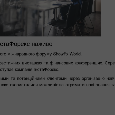
нстаФорекс наживо
ного міжнародного форуму ShowFx World.
престижних виставках та фінансових конференціях. Сер
ступає компанія ІнстаФорекс.
ними та потенційними клієнтами через організацію нав
ту вже скористалися можливістю отримати нові знання т