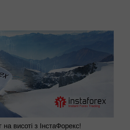
 на висоті з ІнстаФорекс!