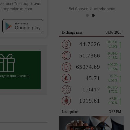
ки освоїти теоретичні
і перевірити свої
Всі бонуси ИнстаФорекс
нусів для клієнтів
и свій бонус