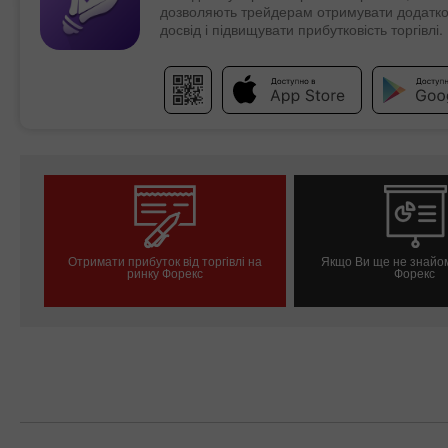
дозволяють трейдерам отримувати додатк
досвід і підвищувати прибутковість торгівлі.
Отримати прибуток від торгівлі на
Якщо Ви ще не знайом
ринку Форекс
Форекс
Відкрити торговий рахунок
Відкрити демо-р