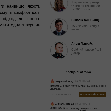
Триразовий призер
ги найвищої якості.
Олімпійських ігор 2012
та 2016 років
ьому: в комфортності
 підході до кожного
Вішванатан Ананд
ймати одну з вершин
15-й чемпіон світу з
шахів
Алеш Лопрайс
Срібний призер Ралі
Дакар.
Краща аналітика
Актуальність до
13:00 UTC--4
EUR/USD. Smart money. Крах американского
доллара
19:22 2026-08-07
Технический анализ
Актуальність до
13:00 UTC--4
GBP/USD. Smart money. Надеждам на