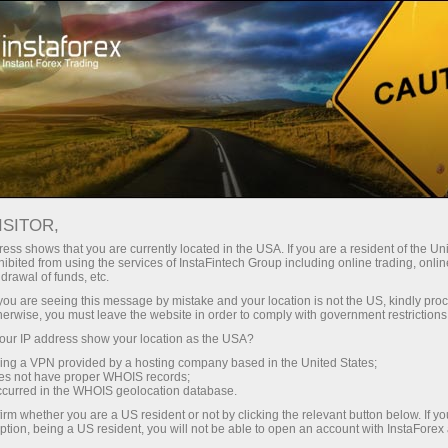
Швидке відкриття рахунку
Торгова платформа
очатківцям
Інвесторам
Партнерам
Промоа
ьному
ISITOR,
а на
ess shows that you are currently located in the USA. If you are a resident of the Uni
ibited from using the services of InstaFintech Group including online trading, online
drawal of funds, etc.
k you are seeing this message by mistake and your location is not the US, kindly pro
herwise, you must leave the website in order to comply with government restrictions
сці!
ur IP address show your location as the USA?
оляють
sing a VPN provided by a hosting company based in the United States;
oes not have proper WHOIS records;
occurred in the WHOIS geolocation database.
irm whether you are a US resident or not by clicking the relevant button below. If y
ption, being a US resident, you will not be able to open an account with InstaForex