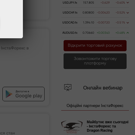
USDJPY.fx
157.805
-0.629
-0.40%
ь счёт
Вывести деньги
USDCHF.fx
0.80800
-0.00420
-0.52%
USDCAD.fx
1.39410
-0.00720
-0.51%
AUDUSD.fx
0.70660
+0.00340
+0.48%
Відкрити торговий рахунок
 ІнстаФорекс в
Завантажити торгову
платформу
Онлайн вебинар
Офіційні партнери ІнстаФорекс
Майбутнє вже сьогодні
- ІнстаФорекс та
Dragon Racing
ися стан