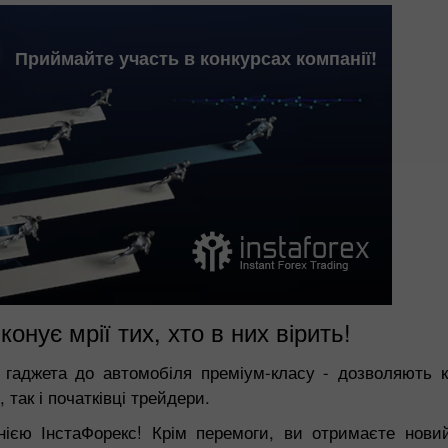
Приймайте участь в конкурсах компанії!
онує мрії тих, хто в них вірить!
 гаджета до автомобіля преміум-класу - дозволяють ко
 так і початківці трейдери.
ією ІнстаФорекс! Крім перемоги, ви отримаєте нови