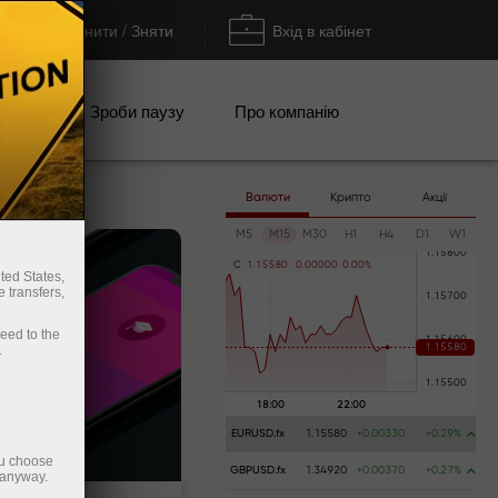
Поповнити / Зняти
Вхід в кабінет
кції
Зроби паузу
Про компанію
Валюти
Крипто
Акції
M5
M15
M30
H1
H4
D1
W1
C
1
.
1
5
5
8
0
0
.
0
0
0
0
0
0
.
0
0
%
ted States,
 transfers,
ceed to the
.
EURUSD.fx
1.15580
+0.00330
+0.29%
ou choose
GBPUSD.fx
1.34920
+0.00370
+0.27%
 anyway.