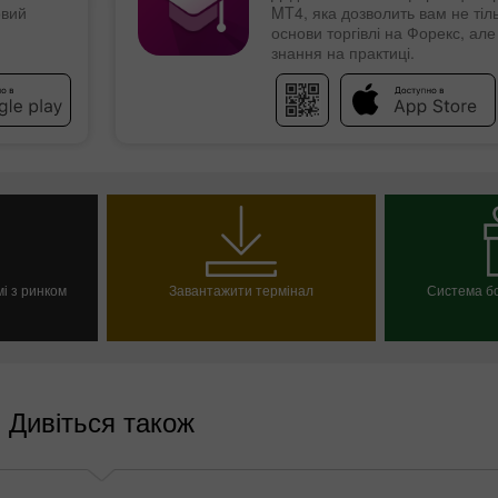
овий
MT4, яка дозволить вам не тіль
основи торгівлі на Форекс, але 
знання на практиці.
і з ринком
Завантажити термінал
Система бо
ахунок
Вибрат
Дивіться також