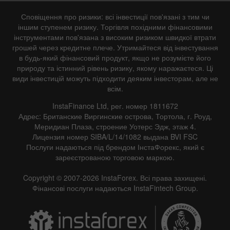
Сповіщення про ризики: всі інвестиції пов'язані з тим чи
іншим ступенем ризику. Торгівля похідними фінансовими
інструментами пов'язана з високим ризиком швидкої втрати
грошей через кредитне плече. Утримайтеся від інвестування
в будь-який фінансовий продукт, якщо не розумієте його
природу та істинний рівень ризику, якому наражаєтеся. Ці
види інвестицій можуть підходити деяким інвесторам, але не
всім.
InstaFinance Ltd, рег. номер 1811672
Адрес: Британские Виргинские острова, Тортола, г. Роуд,
Меридиан Плаза, строение Уотерс Эдж, этаж 4.
Лицензия номер SIBA/L/14/1082 выдана BVI FSC
Послуги надаються під брендом ІнстаФорекс, який є
зареєстрованою торговою маркою.
Copyright © 2007-2026 InstaForex. Всі права захищені.
Фінансові послуги надаються InstaFintech Group.