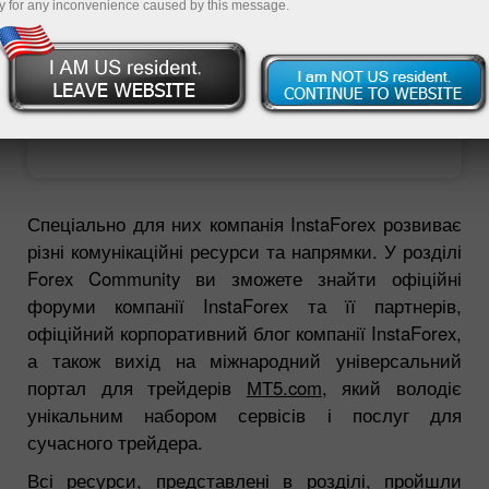
y for any inconvenience caused by this message.
Відкрити торговий рахунок
Відкрити демо-рахунок
Спеціально для них компанія InstaForex розвиває
різні комунікаційні ресурси та напрямки. У розділі
Forex Community ви зможете знайти офіційні
форуми компанії InstaForex та її партнерів,
офіційний корпоративний блог компанії InstaForex,
а також вихід на міжнародний універсальний
портал для трейдерів
МТ5.com
, який володіє
унікальним набором сервісів і послуг для
сучасного трейдера.
Всі ресурси, представлені в розділі, пройшли