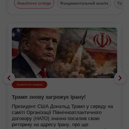
Аналітичні огляди
Фундаментальний аналіз
Торго
Аналітичні новини
Трамп знову загрожує Ірану!
Президент США Дональд Трамп у середу на
саміті Організації Північноатлантичного
договору (НАТО) значно посилив свою
риторику на адресу Ірану, про що