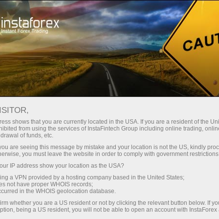
Зроби паузу
ISITOR,
Форекс
ess shows that you are currently located in the USA. If you are a resident of the Uni
ibited from using the services of InstaFintech Group including online trading, online
співтовариство
drawal of funds, etc.
k you are seeing this message by mistake and your location is not the US, kindly pro
herwise, you must leave the website in order to comply with government restrictions
Розділ Форекс співтовариство призначений
ur IP address show your location as the USA?
для трейдерів, зацікавлених у постійному
sing a VPN provided by a hosting company based in the United States;
спілкуванні, обміні інформацією та досвідом
oes not have proper WHOIS records;
з іншими трейдерами.
occurred in the WHOIS geolocation database.
irm whether you are a US resident or not by clicking the relevant button below. If y
ption, being a US resident, you will not be able to open an account with InstaForex