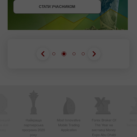
СТАТИ УЧАСНИКОМ
СТАТИ УЧАСНИКОМ
вніший
Найкраща
Most Innovative
Forex Broker Of
Best
в Азії
партнерська
Mobile Trading
The Year на
Techno
року
програма 2020
Application
виставці Money
року
Expo Abu Dhabi