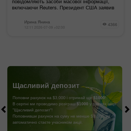
повідомляють засоби масової інформації,
включаючи Reuters. Президент США заявив
Ирина Янина
4366
12:11 2026-07-09 +02:00
Щасливий депозит
Поповни рахунок на $3,000 і отримай ще
$1000
!
В серпні ми проводимо розіграш
$1000
у рамках акції
"Щасливий депозит"!
Поповнивши рахунок на суму не менше $3,000, ви
автоматично стаєте учасником акції.
СТАТИ УЧАСНИКОМ
ОТРИМАТИ БОНУС