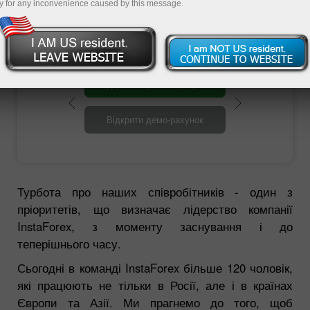
Надсилайте своє резюме
y for any inconvenience caused by this message.
Відкрити торговий рахунок
Відкрити демо-рахунок
Турбота про наших співробітників - один з
пріоритетів, що визначає лідерство компанії
InstaForex, з моменту заснування і до
теперішнього часу.
Сьогодні в команді InstaForex більше 120 чоловік,
які працюють не тільки в Росії, але і в країнах
Європи та Азії. Ми прагнемо до того, щоб