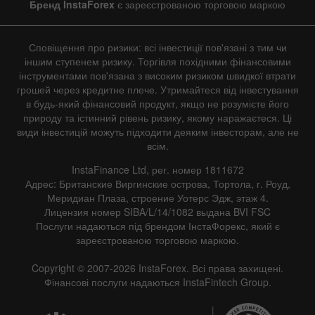
Бренд InstaForex
є зареєстрованою торговою маркою
Сповіщення про ризики: всі інвестиції пов'язані з тим чи
іншим ступенем ризику. Торгівля похідними фінансовими
інструментами пов'язана з високим ризиком швидкої втрати
грошей через кредитне плече. Утримайтеся від інвестування
в будь-який фінансовий продукт, якщо не розумієте його
природу та істинний рівень ризику, якому наражаєтеся. Ці
види інвестицій можуть підходити деяким інвесторам, але не
всім.
InstaFinance Ltd, рег. номер 1811672
Адрес: Британские Виргинские острова, Тортола, г. Роуд,
Меридиан Плаза, строение Уотерс Эдж, этаж 4.
Лицензия номер SIBA/L/14/1082 выдана BVI FSC
Послуги надаються під брендом ІнстаФорекс, який є
зареєстрованою торговою маркою.
Copyright © 2007-2026 InstaForex. Всі права захищені.
Фінансові послуги надаються InstaFintech Group.