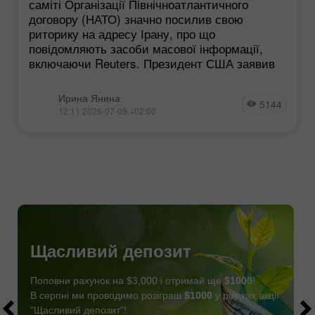
саміті Організації Північноатлантичного
договору (НАТО) значно посилив свою
риторику на адресу Ірану, про що
повідомляють засоби масової інформації,
включаючи Reuters. Президент США заявив
Ирина Янина
5144
12:11 2026-07-09 +02:00
Щасливий депозит
Поповни рахунок на $3,000 і отримай ще
$1000
!
В серпні ми проводимо розіграш
$1000
у рамках акції
"Щасливий депозит"!