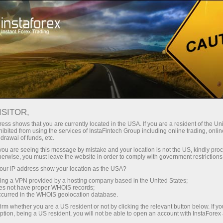
Зв'яжіться з нами
ISITOR,
Вакансії
ess shows that you are currently located in the USA. If you are a resident of the Uni
ibited from using the services of InstaFintech Group including online trading, online
drawal of funds, etc.
За будь-якими успіхами компанії стоять
k you are seeing this message by mistake and your location is not the US, kindly pro
реальні люди - співробітники компанії.
herwise, you must leave the website in order to comply with government restrictions
ur IP address show your location as the USA?
Приєднуйтесь до сильної та згуртованої
sing a VPN provided by a hosting company based in the United States;
команди професіоналів, де кожен любить
oes not have proper WHOIS records;
occurred in the WHOIS geolocation database.
свою справу та має відповідну кваліфікацію.
irm whether you are a US resident or not by clicking the relevant button below. If y
ption, being a US resident, you will not be able to open an account with InstaForex