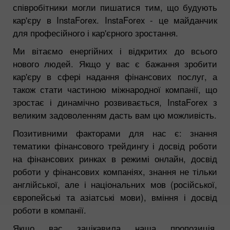
співробітники могли пишатися тим, що будують
кар'єру в InstaForex. InstaForex - це майданчик
для професійного і кар'єрного зростання.
Ми вітаємо енергійних і відкритих до всього
нового людей. Якщо у вас є бажання зробити
кар'єру в сфері надання фінансових послуг, а
також стати частиною міжнародної компанії, що
зростає і динамічно розвивається, InstaForex з
великим задоволенням дасть вам цю можливість.
Позитивними факторами для нас є: знання
тематики фінансового трейдингу і досвід роботи
на фінансових ринках в режимі онлайн, досвід
роботи у фінансових компаніях, знання не тільки
англійської, але і національних мов (російської,
європейські та азіатські мови), вміння і досвід
роботи в компанії.
Якщо вас зацікавила наша пропозиція,