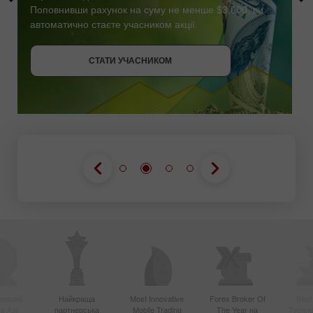
Поповнивши рахунок на суму не менше $3,000, ви
автоматично стаєте учасником акції.
СТАТИ УЧАСНИКОМ
ОТРИМАТИ БОНУС
СТАТИ УЧАСНИКОМ
СТАТИ УЧАСНИКОМ
вніший
Найкраща
Most Innovative
Forex Broker Of
Best
в Азії
партнерська
Mobile Trading
The Year на
Techno