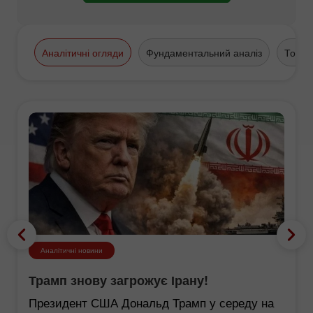
Аналітичні огляди
Фундаментальний аналіз
Торго
Аналітичні новини
Трамп знову загрожує Ірану!
Президент США Дональд Трамп у середу на