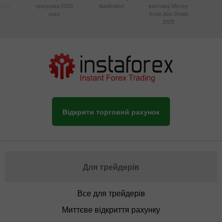
року
програма 2020
Application
виставці Money
року
Expo Abu Dhabi
2025
Відкрити торговий рахунок
Для трейдерів
Все для трейдерів
Миттєве відкриття рахунку