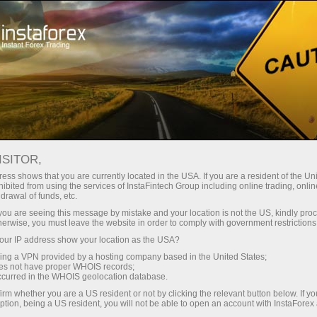
对于交易者
ISITOR,
给与InstaForex交易者
ess shows that you are currently located in the USA. If you are a resident of the Uni
ibited from using the services of InstaFintech Group including online trading, online
drawal of funds, etc.
本部分针对那些在外汇交易中从事过的人。 在
k you are seeing this message by mistake and your location is not the US, kindly pro
这里，您将获得有关InstaForex交易条件的见
herwise, you must leave the website in order to comply with government restrictions
解。 此外，您还将了解如何存入帐户并从中取
ur IP address show your location as the USA?
款。 您将获得分析文章，图表，金融市场的视
sing a VPN provided by a hosting company based in the United States;
频评论，新闻更新，竞赛，促销活动，
oes not have proper WHOIS records;
occurred in the WHOIS geolocation database.
InstaForex体育项目等。
irm whether you are a US resident or not by clicking the relevant button below. If y
ption, being a US resident, you will not be able to open an account with InstaForex