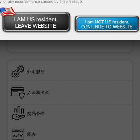
y for any inconvenience caused by this message.
Open trading account
Open demo account
外汇服务
入金和出金
交易条件
图表