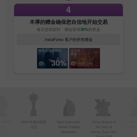
4
丰厚的赠金确保您自信地开始交易
每次您存款时，都会获得
30%
的奖金
InstaForex 客户的所有赠金
每笔入金的赠金
俱乐部
赠金
30%
年亚洲最活
2020 年最佳联盟
Most Innovative
Forex Broker of
Best
Mobile Trading
the Year at
Techno
纪商
计划
Application
Money Expo Abu
Dhabi 2025