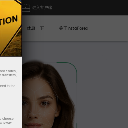
出金
进入客户端
系列
休息一下
关于InstaForex
ted States,
 transfers,
ceed to the
.
ou choose
 anyway.