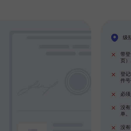
级别
带登
页）
登记
件号
必须
没有
单。
没有