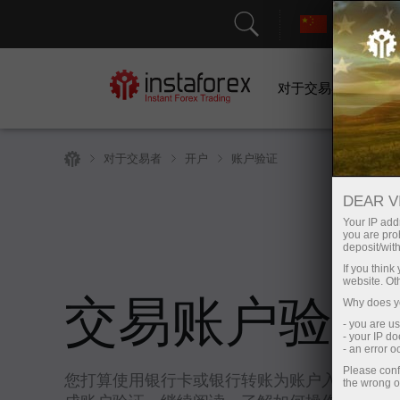
对于交易者
对于交易者
开户
账户验证
DEAR V
Your IP addr
you are proh
deposit/with
If you thin
website. Ot
Why does yo
交易账户验证
- you are u
- your IP d
- an error 
Please conf
您打算使用银行卡或银行转账为账户入金吗？
the wrong o