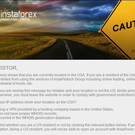
支持
即时开户
交易平台
入金/
初学者
投资者
对于合作伙伴
广告
ISITOR,
ess shows that you are currently located in the USA. If you are a resident of the Uni
ibited from using the services of InstaFintech Group including online trading, online
drawal of funds, etc.
k you are seeing this message by mistake and your location is not the US, kindly pro
herwise, you must leave the website in order to comply with government restrictions
ur IP address show your location as the USA?
sing a VPN provided by a hosting company based in the United States;
oes not have proper WHOIS records;
occurred in the WHOIS geolocation database.
irm whether you are a US resident or not by clicking the relevant button below. If y
无论哪种方式，您都需要完
ption, being a US resident, you will not be able to open an account with InstaForex